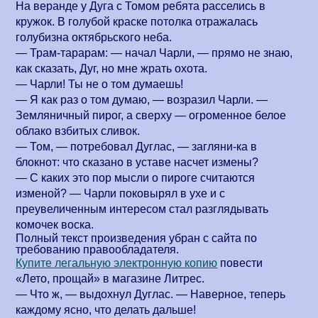
На веранде у Дуга с Томом ребята расселись в
кружок. В голубой краске потолка отражалась
голубизна октябрьского неба.
— Трам-тарарам: — начал Чарли, — прямо не знаю,
как сказать, Дуг, но мне жрать охота.
— Чарли! Ты не о том думаешь!
— Я как раз о том думаю, — возразил Чарли. —
Земляничный пирог, а сверху — огроменное белое
облако взбитых сливок.
— Том, — потребовал Дуглас, — загляни-ка в
блокнот: что сказано в уставе насчет измены?
— С каких это пор мысли о пироге считаются
изменой? — Чарли поковырял в ухе и с
преувеличенным интересом стал разглядывать
комочек воска.
Полный текст произведения убран с сайта по
требованию правообладателя.
Купите легальную электронную копию
повести
«
Лето, прощай
» в магазине Литрес.
— Что ж, — выдохнул Дуглас. — Наверное, теперь
каждому ясно, что делать дальше!