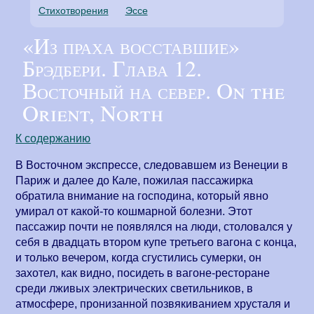
Стихотворения
Эссе
«Из праха восставшие»
Брэдбери. Глава 12.
Восточный на север. On the
Orient, North
К содержанию
В Восточном экспрессе, следовавшем из Венеции в
Париж и далее до Кале, пожилая пассажирка
обратила внимание на господина, который явно
умирал от какой-то кошмарной болезни. Этот
пассажир почти не появлялся на люди, столовался у
себя в двадцать втором купе третьего вагона с конца,
и только вечером, когда сгустились сумерки, он
захотел, как видно, посидеть в вагоне-ресторане
среди лживых электрических светильников, в
атмосфере, пронизанной позвякиванием хрусталя и