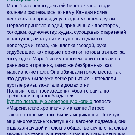
Марс был словно дальний берег океана, люди
волнами растекались по нему. Каждая волна
непохожа на предыдущую, одна мощнее другой.
Первая принесла людей, привычных к просторам,
холодам, одиночеству, худых, сухощавых старателей
и пастухов, лица у них иссушены годами и
непогодами, глаза, как шляпки гвоздей, руки
задубевшие, как старые перчатки, готовы взяться за
что угодно. Марс был им нипочем, они выросли на
равнинах и прериях, таких же безбрежных, как
марсианские поля. Они обживали голое место, так
что другим было уже легче решиться. Остекляли
пустые рамы, зажигали в домах огни.
Полный текст произведения убран с сайта по
требованию правообладателя.
Купите легальную электронную копию
повести
«
Марсианские хроники
» в магазине Литрес.
Так что вторыми тоже были американцы. Покинув
мир многоярусных клетушек и вагонов подземки, они
отдыхали душой и телом в обществе скупых на слова
мужчин из степных штатов, знающих цену молчанию