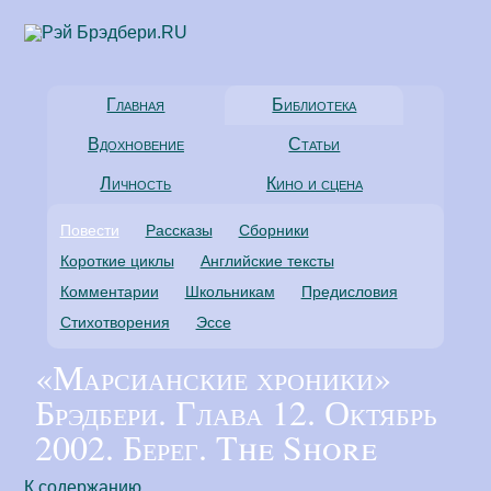
Главная
Библиотека
Вдохновение
Статьи
Личность
Кино и сцена
Повести
Рассказы
Сборники
Короткие циклы
Английские тексты
Комментарии
Школьникам
Предисловия
Стихотворения
Эссе
«Марсианские хроники»
Брэдбери. Глава 12. Октябрь
2002. Берег. The Shore
К содержанию