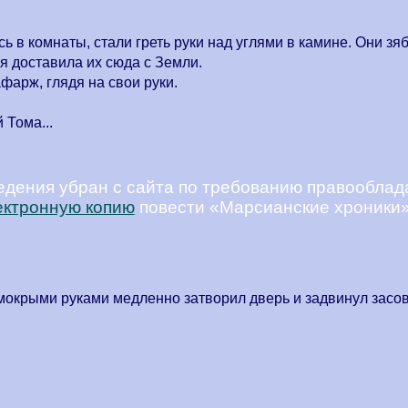
ь в комнаты, стали греть руки над углями в камине. Они зя
я доставила их сюда с Земли.
Лафарж, глядя на свои руки.
 Тома...
едения убран с сайта по требованию правооблад
ектронную копию
повести «
Марсианские хроники
мокрыми руками медленно затворил дверь и задвинул засов. 