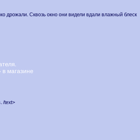
бко дрожали. Сквозь окно они видели вдали влажный блеск
ателя.
» в магазине
/text>