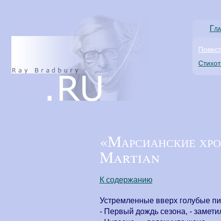
Гла
Повес
Стихо
«Марсианские хрон
Martian
К содержанию
Устремленные вверх голубые пик
- Первый дождь сезона, - замет