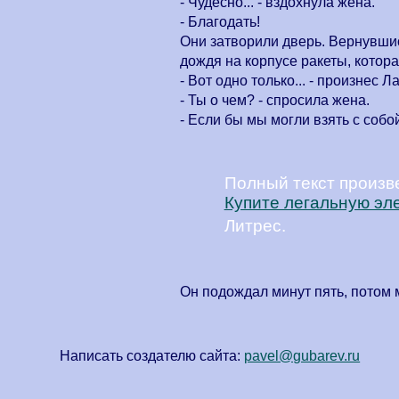
- Чудесно... - вздохнула жена.
- Благодать!
Они затворили дверь. Вернувшис
дождя на корпусе ракеты, котора
- Вот одно только... - произнес 
- Ты о чем? - спросила жена.
- Если бы мы могли взять с собой
Полный текст произв
Купите легальную эл
Литрес.
Он подождал минут пять, потом 
Написать создателю сайта:
pavel@gubarev.ru