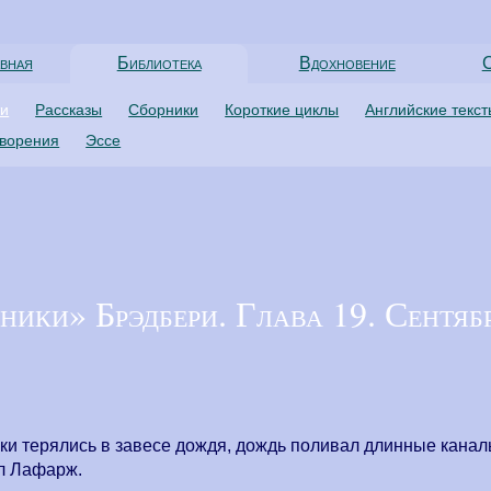
вная
Библиотека
Вдохновение
С
ти
Рассказы
Сборники
Короткие циклы
Английские текс
творения
Эссе
ики» Брэдбери. Глава 19. Сентяб
и терялись в завесе дождя, дождь поливал длинные канал
ил Лафарж.