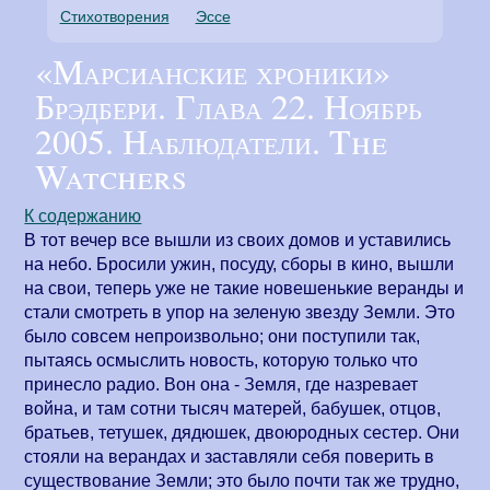
Стихотворения
Эссе
«Марсианские хроники»
Брэдбери. Глава 22. Ноябрь
2005. Наблюдатели. The
Watchers
К содержанию
В тот вечер все вышли из своих домов и уставились
на небо. Бросили ужин, посуду, сборы в кино, вышли
на свои, теперь уже не такие новешенькие веранды и
стали смотреть в упор на зеленую звезду Земли. Это
было совсем непроизвольно; они поступили так,
пытаясь осмыслить новость, которую только что
принесло радио. Вон она - Земля, где назревает
война, и там сотни тысяч матерей, бабушек, отцов,
братьев, тетушек, дядюшек, двоюродных сестер. Они
стояли на верандах и заставляли себя поверить в
существование Земли; это было почти так же трудно,