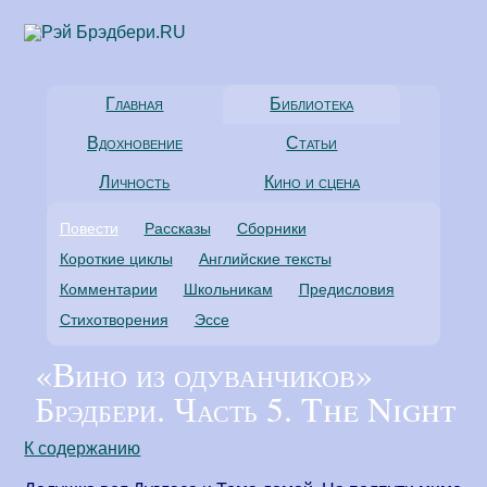
Главная
Библиотека
Вдохновение
Статьи
Личность
Кино и сцена
Повести
Рассказы
Сборники
Короткие циклы
Английские тексты
Комментарии
Школьникам
Предисловия
Стихотворения
Эссе
«Вино из одуванчиков»
Брэдбери. Часть 5. The Night
К содержанию