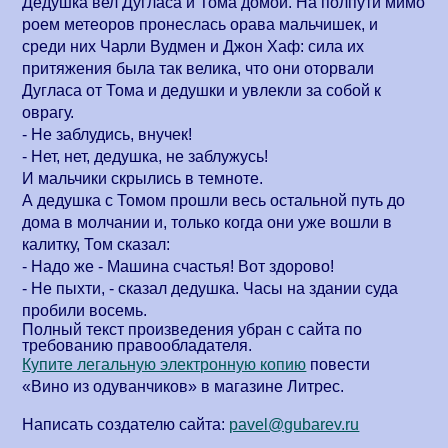
Дедушка вел Дугласа и Тома домой. На полпути мимо
роем метеоров пронеслась орава мальчишек, и
среди них Чарли Вудмен и Джон Хаф: сила их
притяжения была так велика, что они оторвали
Дугласа от Тома и дедушки и увлекли за собой к
оврагу.
- Не заблудись, внучек!
- Нет, нет, дедушка, не заблужусь!
И мальчики скрылись в темноте.
А дедушка с Томом прошли весь остальной путь до
дома в молчании и, только когда они уже вошли в
калитку, Том сказал:
- Надо же - Машина счастья! Вот здорово!
- Не пыхти, - сказал дедушка. Часы на здании суда
пробили восемь.
Полный текст произведения убран с сайта по
требованию правообладателя.
Купите легальную электронную копию
повести
«
Вино из одуванчиков
» в магазине Литрес.
Написать создателю сайта:
pavel@gubarev.ru