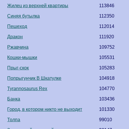
Жилец из верхней квартиры
113846
Синяя бутылка
112350
Пешеход
112014
Дракон
111920
Ржавчина
109752
Кошки-мышки
105531
Прыг-скок
105283
Попрыгунчик В Шкатулке
104918
Tyrannosaurus Rex
104770
Банка
103436
Город, в котором никто не выходит
101330
Толпа
99010