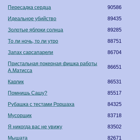
Пересадка сердца
90586
Идеальное убийство
89435
Золотые яблоки солнца
89285
То ли ночь, то ли утро
88751
Запах сарсапарели
86704
Пристальная покерная фишка работы
86651
А.Матисса
Карлик
86531
Помнишь Сашу?
85517
Рубашка с тестами Роршаха
84325
Мусорщик
83718
Я никогда вас не увижу
83502
Мышата
82671