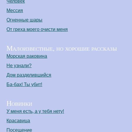
Человек
Мессия
Огненные шары
От греха моего очисти меня
Малоизвестные, но хорошие рассказы
Морская раковина
Не узнали?
Дом разделившийся
Ба-бах! Ты убит!
Новинки
У меня есть, а у тебя нету!
Красавица
Посещение