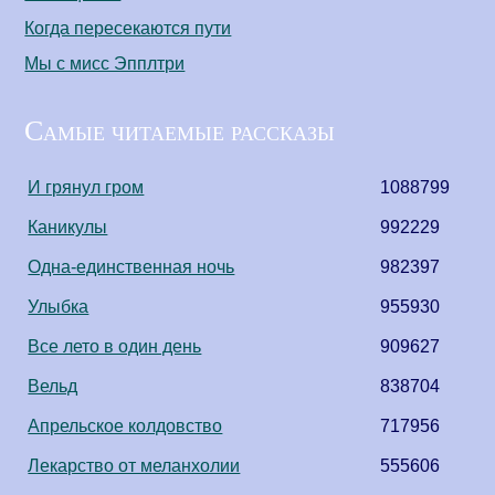
Когда пересекаются пути
Мы с мисс Эпплтри
Самые читаемые рассказы
И грянул гром
1088799
Каникулы
992229
Одна-единственная ночь
982397
Улыбка
955930
Все лето в один день
909627
Вельд
838704
Апрельское колдовство
717956
Лекарство от меланхолии
555606