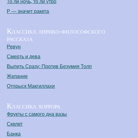
То ли ночь, то ли утро
Р — значит ракета
Классика лирико-философского
рассказа
Ревун
Смерть и дева
Выпить Сразу: Против Безумия Толп
Желание
Отпрыск Макгиллахи
Классика хоррора
Фрукты с самого дна вазы
Скелет
Банка