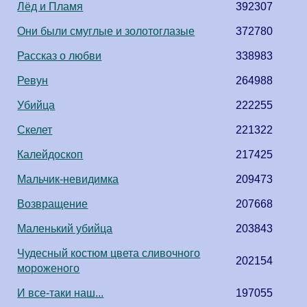
Лёд и Пламя
392307
Они были смуглые и золотоглазые
372780
Рассказ о любви
338983
Ревун
264988
Убийца
222255
Скелет
221322
Калейдоскоп
217425
Мальчик-невидимка
209473
Возвращение
207668
Маленький убийца
203843
Чудесный костюм цвета сливочного
202154
мороженого
И все-таки наш...
197055