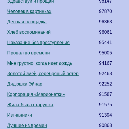
Здравствуй и прощай
98147
Человек в картинках
97870
Детская площадка
96363
Хлеб воспоминаний
96061
Наказание без преступления
95441
Провал во времени
95005
Мне грустно, когда идет дождь
94167
Золотой змей, серебряный ветер
92468
Дядюшка Эйнар
92252
Корпорация «Марионетки»
91587
Жила-была старушка
91575
Изгнанники
91394
Лучшее из времен
90868