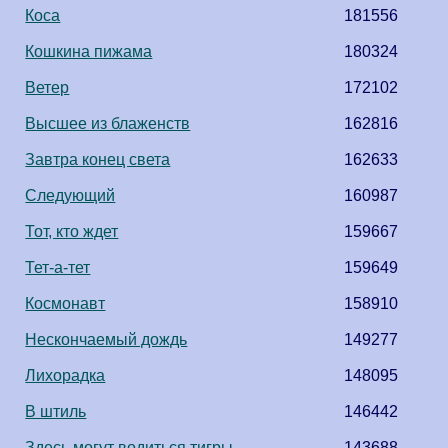
Коса
181556
Кошкина пижама
180324
Ветер
172102
Высшее из блаженств
162816
Завтра конец света
162633
Следующий
160987
Тот, кто ждет
159667
Тет-а-тет
159649
Космонавт
158910
Нескончаемый дождь
149277
Лихорадка
148095
В штиль
146442
Здесь могут водиться тигры
143688