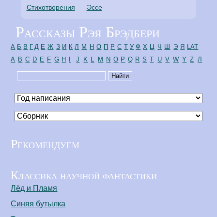
Стихотворения
Эссе
Рассказы Рэя Брэдбери
А
Б
В
Г
Д
Е
Ж
З
И
К
Л
М
Н
О
П
Р
С
Т
У
Ф
Х
Ц
Ч
Ш
Э
Я
LAT
A
B
C
D
E
F
G
H
I
J
K
L
M
N
O
P
Q
R
S
T
U
V
W
Y
Z
Л
Рекомендуем
Классика научной фантастики
Лёд и Пламя
Синяя бутылка