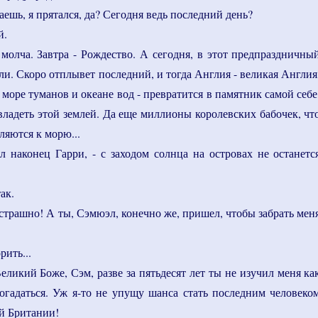
аешь, я прятался, да? Сегодня ведь последний день?
й.
молча. Завтра - Рождество. А сегодня, в этот предпраздничны
бли. Скоро отплывет последний, и тогда Англия - великая Англия
 море туманов и океане вод - превратится в памятник самой себе
владеть этой землей. Да еще миллионы королевских бабочек, чт
ляются к морю...
зал наконец Гарри, - с заходом солнца на островах не останетс
ак.
 страшно! А ты, Сэмюэл, конечно же, пришел, чтобы забрать мен
рить...
еликий Боже, Сэм, разве за пятьдесят лет ты не изучил меня ка
огадаться. Уж я-то не упущу шанса стать последним человеко
ой Британии!