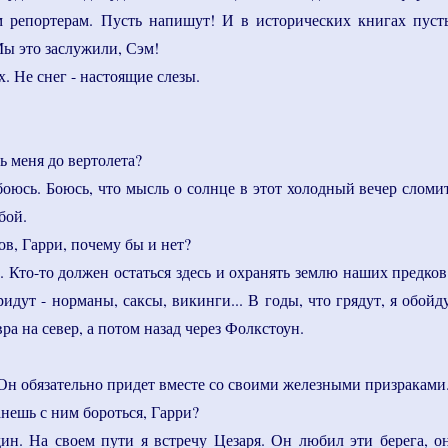
м репортерам. Пусть напишут! И в исторических книгах пуст
 Мы это заслужили, Сэм!
х. Не снег - настоящие слезы.
ь меня до вертолета?
 боюсь. Боюсь, что мысль о солнце в этот холодный вечер сломи
бой.
ов, Гарри, почему бы и нет?
. Кто-то должен остаться здесь и охранять землю наших предков
идут - норманы, саксы, викинги... В годы, что грядут, я обойд
вра на север, а потом назад через Фолкстоун.
. Он обязательно придет вместе со своими железными призраками
анешь с ним бороться, Гарри?
дин. На своем пути я встречу Цезаря. Он любил эти берега, о