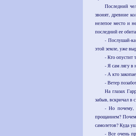
Последний чел
звонят, древние ко
нелепое место и н
последний ее обита
- Послушай-ка
этой земле, уже вы
- Кто опустит т
- Я сам лягу в 
- А кто закопа
- Ветер позабот
На глазах Гар
забыв, вскричал в 
- Но почему,
прощанием? Почему
самолетов? Куда у
- Все очень п