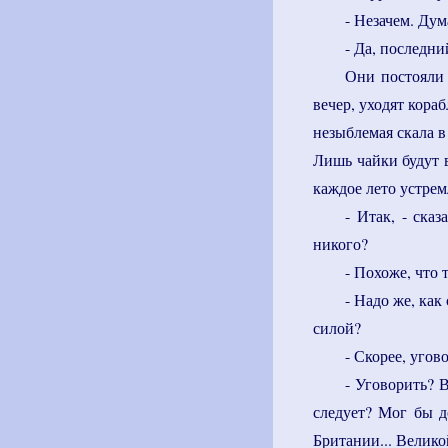
- Незачем. Дум
- Да, последни
Они постояли 
вечер, уходят кора
незыблемая скала в
Лишь чайки будут 
каждое лето устрем
- Итак, - ска
никого?
- Похоже, что т
- Надо же, как
силой?
- Скорее, угово
- Уговорить? В
следует? Мог бы д
Британии... Велик