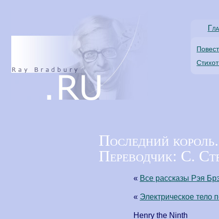
Гла
Повес
Стихо
Последний король.
Переводчик: С. Ст
«
Все рассказы Рэя Бр
«
Электрическое тело 
Henry the Ninth