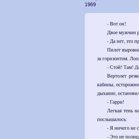
1969
- Вот он!
Двое мужчин ре
- Да нет, это 
Пилот выровня
за горизонтом. Лоп
- Стой! Там! Д
Вертолет резк
кабины, осторожно
дыхание, остановил
- Гарри!
Легкая тень н
послышалось:
- Я ничего не 
- Это не полиц