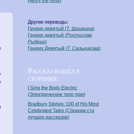
Henry the Ninth
Другие переводы:
Генрих девятый (
Т. Шишкина
)
Генрих девятый (
Ростислав
Рыбкин
)
и
Генрих Девятый (
Т. Сальникова
)
Рассказ вошёл в
ь
сборники:
в
I Sing the Body Electric
(Электрическое тело пою)
Bradbury Stories: 100 of His Most
а
Celebrated Tales (Сборник ста
лучших рассказов)