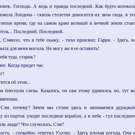
овек. Господи. А ведь и правда последний. Как будто колокол
локола Лондона - сквозь столетия доносится их звон сюда, в эт
елепое время, где на самом краю великой и вечной земли стои
тель... Последний. Последний.
, Сэмюэл, что я тебе скажу, - тихо произнес Гарри. - Здесь, н
рыта для меня могила. Не могу же я ее оставить!
ебя туда, старик?
нее. Когда придет час.
ет?
ится об этом...
ри блеснули слезы. Казалось, он сам этому удивился, но, тут ж
смятении:
 Сэм, почему? Зачем мы стоим здесь и занимаемся дурацки
 из портов уходят последние корабли, а в небе - гул последни
шли люди? Что случилось, Сэм?
росто, - спокойно ответил Уэллис. - Здесь плохая погода. Она 