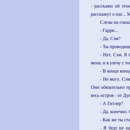
- расскажи об это
расскажут о нас...
Слезы на глаза
- Гарри...
- Да, Сэм?
- Ты проводиш
- Нет, Сэм. Я
меня, и я улечу с то
- В конце конц
- Не могу, Сэм
Они обязательно пр
весь остров - от Ду
- А Гитлер?
- Да, конечно
- Как же ты ст
- Я буду не о