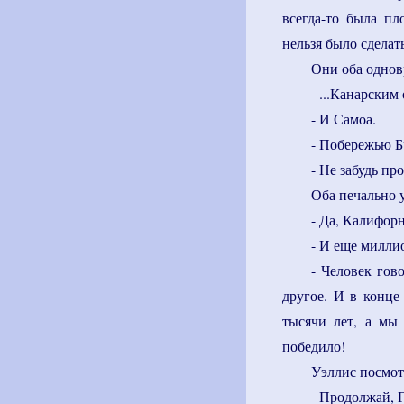
всегда-то была пл
нельзя было сделат
Они оба однов
- ...Канарским
- И Самоа.
- Побережью Б
- Не забудь п
Оба печально 
- Да, Калифор
- И еще милли
- Человек гов
другое. И в конце
тысячи лет, а мы 
победило!
Уэллис посмот
- Продолжай, Г