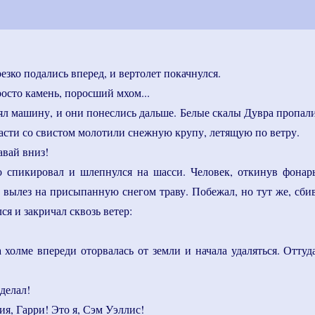
зко подались вперед, и вертолет покачнулся.
просто камень, поросший мхом...
л машину, и они понеслись дальше. Белые скалы Дувра пропал
асти со свистом молотили снежную крупу, летящую по ветру.
авай вниз!
о спикировал и шлепнулся на шасси. Человек, откинув фонар
 вылез на присыпанную снегом траву. Побежал, но тут же, сби
ся и закричал сквозь ветер:
а холме впереди оторвалась от земли и начала удаляться. Оттуд
сделал!
ия, Гарри! Это я, Сэм Уэллис!