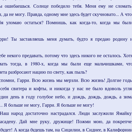
ты ошибаешься. Солнце победило тебя. Меня ему не сломать
, да не могу. Правда, одному мне здесь будет скучновато... А что
бя уломаю остаться? Помнишь, как когда-то, когда мы был
арри! Ты заставляешь меня думать, будто я предаю родину 
ебе некого предавать, потому что здесь никого не осталось. Хот
ать тогда, в 1980-х, когда мы были еще мальчишками, чт
ета разбросают нацию по свету, как пыль?
вспомни, Гарри. Всю жизнь мы мерзли. Всю жизнь! Долгие год
себя свитера и кофты, и никогда у нас не было вдоволь угля
Один день в году голубое небо, и дождь, дождь, дождь, а зим
.. Я больше не могу, Гарри. Я больше не могу!
 Наш народ достаточно настрадался. Люди заслужили Ямайку
асадену. Дай мне руку, дружище! Пожми мою, да покрепче
абудет! А когда будешь там, на Сицилии, в Сиднее, в Калифорни