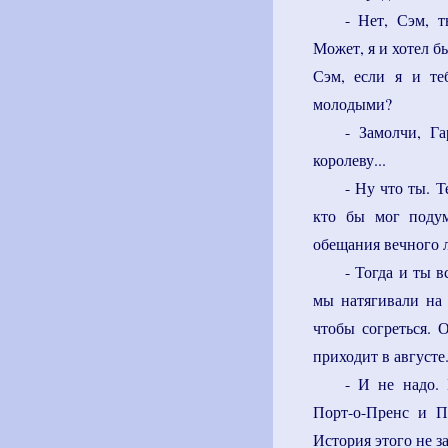
- Нет, Сэм, 
Может, я и хотел бы
Сэм, если я и те
молодыми?
- Замолчи, Г
королеву...
- Ну что ты. Т
кто бы мог подум
обещания вечного л
- Тогда и ты 
мы натягивали на 
чтобы согреться. 
приходит в августе.
- И не надо.
Порт-о-Пренс и П
История этого не з