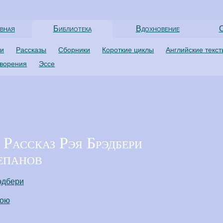
вная
Библиотека
Вдохновение
С
ти
Рассказы
Сборники
Короткие циклы
Английские текс
творения
Эссе
 Рассказ Рэя Брэдбери
епанов
эдбери
пою