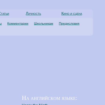
татьи
Личность
Кино и сцена
ты
Комментарии
Школьникам
Предисловия
На английском языке: