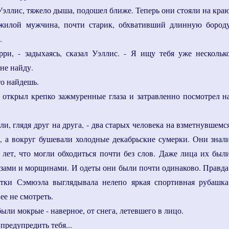
 Уэллис, тяжело дыша, подошел ближе. Теперь они стояли на кра
жилой мужчина, почти старик, обхвативший длинную бород
.
рри, - задыхаясь, сказал Уэллис. - Я ищу тебя уже нескольк
 не найду.
что найдешь.
 открыл крепко зажмуренные глаза и затравленно посмотрел н
ли, глядя друг на друга, - два старых человека на взметнувшемс
ы, а вокруг бушевали холодные декабрьские сумерки. Они знал
о лет, что могли обходиться почти без слов. Даже лица их был
лазами и морщинами. И одеты они были почти одинаково. Правда
ртки Сэмюэла выглядывала нелепо яркая спортивная рубашка
ее не смотреть.
были мокрые - наверное, от снега, летевшего в лицо.
 предупредить тебя...