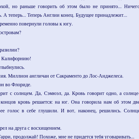
охой, но раньше говорить об этом было не принято... Ничег
ь. А теперь... Теперь Англии конец. Будущее принадлежит...
ременно повернули головы к югу.
 островам?
разилии?
ро Калифорнию!
улыбнулись.
ния. Миллион англичан от Сакраменто до Лос-Анджелеса.
он во Флориде.
орит с солнцем. Да, Сэмюэл, да. Кровь говорит одно, а солнце
 концов кровь решается: на юг. Она говорила нам об этом дв
ее голос в себе глушили. И вот, наконец, решились. Солнц
рел на друга с восхищением.
арри, продолжай! Похоже, мне не придется тебя уговаривать...