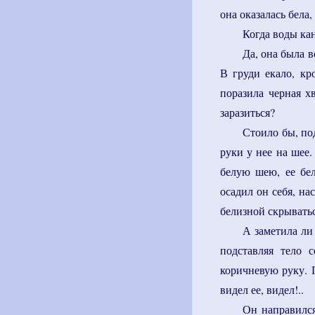
она оказалась бела,
Когда воды кан
Да, она была 
В груди екало, кр
поразила черная х
заразиться?
Стоило бы, по
руки у нее на шее.
белую шею, ее бел
осадил он себя, на
белизной скрыватьс
А заметила ли 
подставляя тело 
коричневую руку. П
видел ее, видел!..
Он направился