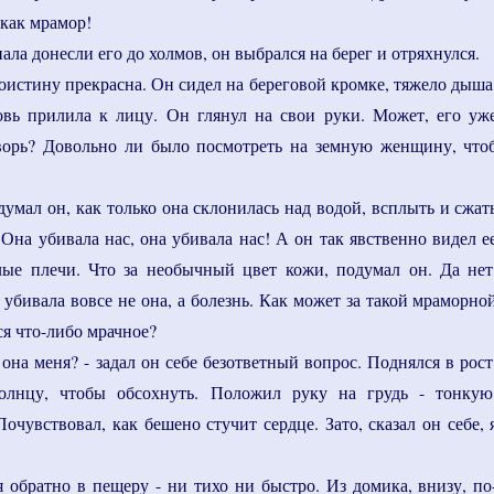
 как мрамор!
ала донесли его до холмов, он выбрался на берег и отряхнулся.
воистину прекрасна. Он сидел на береговой кромке, тяжело дыша
овь прилила к лицу. Он глянул на свои руки. Может, его уж
ворь? Довольно ли было посмотреть на земную женщину, что
думал он, как только она склонилась над водой, всплыть и сжат
 Она убивала нас, она убивала нас! А он так явственно видел е
ые плечи. Что за необычный цвет кожи, подумал он. Да нет
с убивала вовсе не она, а болезнь. Как может за такой мраморно
я что-либо мрачное?
она меня? - задал он себе безответный вопрос. Поднялся в рост
солнцу, чтобы обсохнуть. Положил руку на грудь - тонкую
очувствовал, как бешено стучит сердце. Зато, сказал он себе, 
 обратно в пещеру - ни тихо ни быстро. Из домика, внизу, по