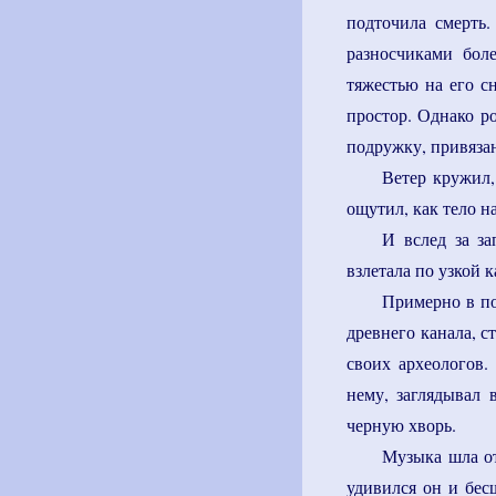
подточила смерть.
разносчиками бол
тяжестью на его с
простор. Однако ро
подружку, привязан
Ветер кружил,
ощутил, как тело н
И вслед за за
взлетала по узкой 
Примерно в по
древнего канала, с
своих археологов.
нему, заглядывал 
черную хворь.
Музыка шла от
удивился он и бес