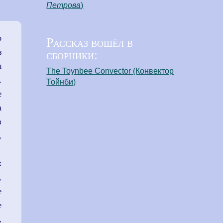
Петрова
)
о
Рассказ вошёл в
сборники:
з
я
The Toynbee Convector (Конвектор
.
Тойнби)
е
а
в
,
к
,
е
е
,