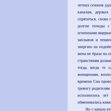
летних сезонов уд
каналам, дерзких
спрятаться, снова 
долгие походы с
огненными ящеркам
заплывов и пеших
энергию на подобн
жена не брала на с
странствиям дольш
тогда, когда те
женщинами, возле
времени Сио прово
тревогу родителям 
исполнилось лет
обменивались кивка
Но с начала в