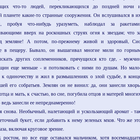
щих что-то людей, перекликающихся до поздней ночи 
й планете какие-то странные сооружения. Он вслушивался в и
, пробуя что-нибудь уразуметь, наблюдал за ракетами
ывающими вверх на роскошных струях огня к звездам; что з
од земляне! А потом, по-прежнему живой и здоровый, Си
бе в пещеру. Бывало, он вышагивал многие мили по горны
ыскать других соплеменников, прячущихся кто где, - мужчи
нщин еще меньше - и потолковать с ними по душам. Но мало
к одиночеству и жил в размышлениях о злой судьбе, в конц
ей его собратьев. Землян он не винил: да, они занесли хворь
 отца и мать, к счастью, во сне, погубила отцов и матерей многи
 ведь занесли ее непреднамеренно!
 снова. Необычный, налетающий и ускользающий аромат - та
еточный букет, если добавить к нему зеленых мхов. Что же эт
аза, включая круговое зрение.
ростом, но все еще оставался мальчиком, хотя восемнадцат