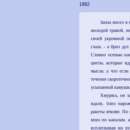
1982
Запах висел в 
молодой травой, н
своей укромной п
глаза, - а бриз ду
Словно осенью нас
цветы, которые вд
мысль: а что если
течение скоротечно
усыпанной камушка
Хмурясь, он з
вдали, близ наро
ракеты землян. По
вниз по каналам, 
всплескивая ни ру