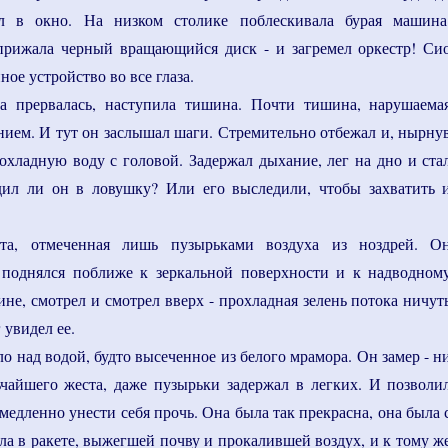
л в окно. На низком столике поблескивала бурая машина
прижала черный вращающийся диск - и загремел оркестр! Си
ное устройство во все глаза.
а прервалась, наступила тишина. Почти тишина, нарушаема
ием. И тут он заслышал шаги. Стремительно отбежал и, нырну
рохладную воду с головой. Задержал дыхание, лег на дно и ста
дил ли он в ловушку? Или его выследили, чтобы захватить 
та, отмеченная лишь пузырьками воздуха из ноздрей. О
 поднялся поближе к зеркальной поверхности и к надводном
не, смотрел и смотрел вверх - прохладная зелень потока ничут
 увидел ее.
о над водой, будто высеченное из белого мрамора. Он замер - н
чайшего жеста, даже пузырьки задержал в легких. И позволи
едленно унести себя прочь. Она была так прекрасна, она была 
ла в ракете, выжегшей почву и прокалившей воздух, и к тому ж