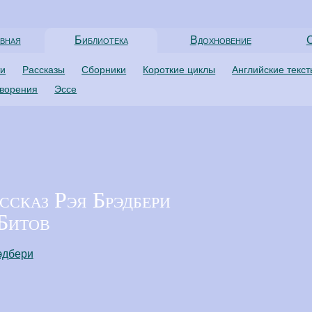
вная
Библиотека
Вдохновение
С
ти
Рассказы
Сборники
Короткие циклы
Английские текс
творения
Эссе
ссказ Рэя Брэдбери
Битов
эдбери