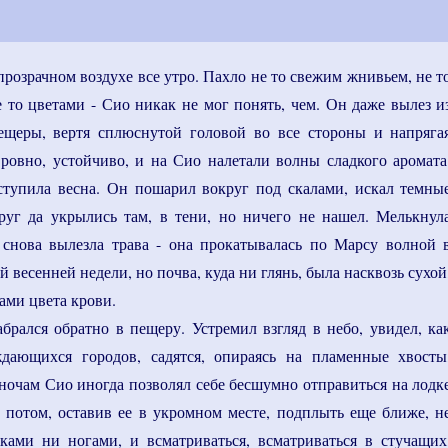
прозрачном воздухе все утро. Пахло не то свежим жнивьем, не т
е то цветами - Сио никак не мог понять, чем. Он даже вылез и
ещеры, вертя сплюснутой головой во все стороны и напряга
л ровно, устойчиво, и на Сио налетали волны сладкого аромата
тупила весна. Он пошарил вокруг под скалами, искал темны
руг да укрылись там, в тени, но ничего не нашел. Мелькнул
 снова вылезла трава - она прокатывалась по Марсу волной 
й весенней недели, но почва, куда ни глянь, была насквозь сухой
ми цвета крови.
абрался обратно в пещеру. Устремил взгляд в небо, увидел, ка
ждающихся городов, садятся, опираясь на пламенные хвосты
 ночам Сио иногда позволял себе бесшумно отправиться на лодк
а потом, оставив ее в укромном месте, подплыть еще ближе, н
ками ни ногами, и всматриваться, всматриваться в стучащих