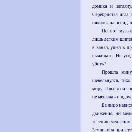
домика и загляну
Серебристая игла 
пялился на невидан
Но вот музык
лишь легким шипен
в канал, ушел в п
выжидать. Не уго
убить?
Прошла мину
шевельнулся, тихо
миру. Плывя на спи
не мешала - и вдруг
Ее лицо нависл
движения, ни мель
течению медленно-м
Земли, она прилете