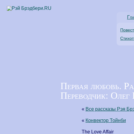
Гла
Повес
Стихо
Первая любовь. Ра
Переводчик: Олег 
«
Все рассказы Рэя Бр
«
Конвектор Тойнби
The Love Affair