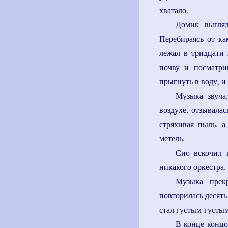
хватало.
Домик выгляд
Перебираясь от к
лежал в тридцати 
почву и посматри
прыгнуть в воду, и
Музыка звучал
воздухе, отзывала
стряхивая пыль, а
метель.
Сио вскочил 
никакого оркестра.
Музыка прек
повторилась десять
стал густым-густым
В конце концо