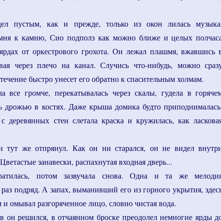
ел пустым, как и прежде, только из окон лилась музыка
амня к камню, Сио подполз как можно ближе и целых полчас
ярдах от оркестрового грохота. Он лежал плашмя, вжавшись 
вая через плечо на канал. Случись что-нибудь, можно сраз
 течение быстро унесет его обратно к спасительным холмам.
а все громче, перекатывалась через скалы, гудела в горяче
сь дрожью в костях. Даже крыша домика будто приподнималась
 с деревянных стен слетала краска и кружилась, как ласкова
и тут же отпрянул. Как он ни старался, он не видел внутр
 Цветастые занавески, распахнутая входная дверь...
ратилась, потом зазвучала снова. Одна и та же мелоди
 раз подряд. А запах, выманивший его из горного укрытия, здес
 и омывал разгоряченное лицо, словно чистая вода.
в он решился, в отчаянном броске преодолел немногие ярды д