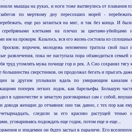
линили мышцы на руках, и ноги тоже вытянулись от плавания п
 забегов по мертвому дну пересохших морей - перебежать
перебежать, еще раз затаиться на миг, и так без конца. И был
 серебряными клетками на плечах за цветами-убийцами 
и им на прокорм. Казалось, вся его жизнь состояла из сплошны
 бросков; впрочем, молодежь неизменно тратила свой пыл 
ые развлечения, пока не наступала пора обзаводиться семьей 
ебя труд утомлять мужа почище гор и рек. А Сио сохранял тягу 
е большинства сверстников, он продолжал бегать и прыгать даж
 один за другим уплывали вдаль по умирающим каналам 
жащими поперек легких лодок, как барельефы. Большую част
дил в одиночестве и зачастую разговаривал сам с собой, внуша
и доводя женщин до отчаяния: они так давно, с тех пор как ем
 четырнадцать, следили за его красиво растущей тенью 
ми, уговариваясь подождать еще годик, потом еще и еще...
торжения и эпидемии он будто застыл в параличе. Его вселенну