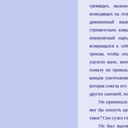
гремящих, малюю
возводящих на это
диковинный язык
стремительно взм
невероятный нар
возвращался к се
тропам, чтобы от
уцелело мало, же
помалу он привык 
концов уничтоживш
которая сожгла его
других сыновей, но
Он принюхался
мог бы пахнуть цв
такое? Сио сузил гл
Он был высок 