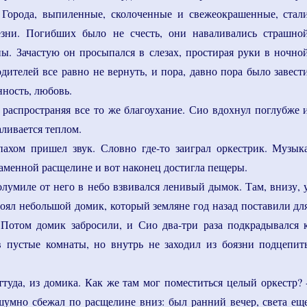
 Города, выпиленные, сколоченные и свежеокрашенные, стал
езни. Погибших было не счесть, они наваливались страшно
ны. Зачастую он просыпался в слезах, простирая руки в ночно
дителей все равно не вернуть, и пора, давно пора было завест
ность, любовь.
 распространяя все то же благоухание. Сио вдохнул поглубже 
аливается теплом.
пахом пришел звук. Словно где-то заиграл оркестрик. Музык
каменной расщелине и вот наконец достигла пещеры.
лумиле от него в небо взвивался ленивый дымок. Там, внизу, 
тоял небольшой домик, который земляне год назад поставили дл
 Потом домик забросили, и Сио два-три раза подкрадывался 
в пустые комнаты, но внутрь не заходил из боязни подцепит
туда, из домика. Как же там мог поместиться целый оркестр? 
шумно сбежал по расщелине вниз: был ранний вечер, света ещ