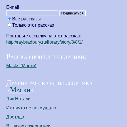
Е-mail
Все рассказы
Только этот рассказ
Поставьте сссылку на этот рассказ:
http://raybradbury.ru/library/story/8/8/1/
Рассказ вошёл в сборники:
Masks (Маски)
Другие рассказы из сборника
«
Маски
»
Лик Натали
Их ничто не возмущало
Дротлдо
В глазах созерцателя