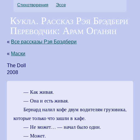
Стихотворения
Эссе
Кукла. Рассказ Рэя Брэдбери
Переводчик: Арам Оганян
«
Все рассказы Рэя Брэдбери
«
Маски
The Doll
2008
— Как живая.
— Она и есть живая.
Бернард налил кофе двум водителям грузовика,
которые только что зашли в кафе.
— Не может… — начал было один.
— Может.