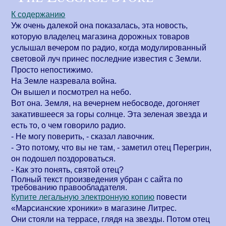
К содержанию
Уж очень далекой она показалась, эта новость,
которую владелец магазина дорожных товаров
услышал вечером по радио, когда модулированный
световой луч принес последние известия с Земли.
Просто непостижимо.
На Земле назревала война.
Он вышел и посмотрел на небо.
Вот она. Земля, на вечернем небосводе, догоняет
закатившееся за горы солнце. Эта зеленая звезда и
есть то, о чем говорило радио.
- Не могу поверить, - сказал лавочник.
- Это потому, что вы не там, - заметил отец Перегрин,
он подошел поздороваться.
- Как это понять, святой отец?
Полный текст произведения убран с сайта по
требованию правообладателя.
Купите легальную электронную копию
повести
«
Марсианские хроники
» в магазине Литрес.
Они стояли на террасе, глядя на звезды. Потом отец