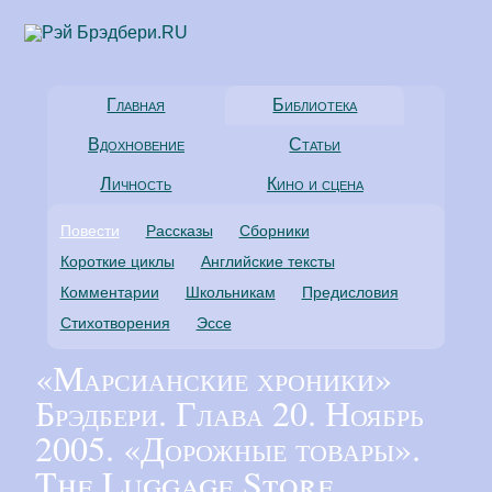
Главная
Библиотека
Вдохновение
Статьи
Личность
Кино и сцена
Повести
Рассказы
Сборники
Короткие циклы
Английские тексты
Комментарии
Школьникам
Предисловия
Стихотворения
Эссе
«Марсианские хроники»
Брэдбери. Глава 20. Ноябрь
2005. «Дорожные товары».
The Luggage Store