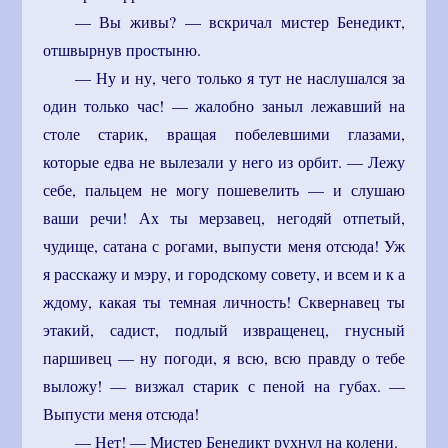
— Вы живы? — вскричал мистер Бенедикт,
отшвырнув простыню.
— Ну и ну, чего только я тут не наслушался за
один только час! — жалобно заныл лежавший на
столе старик, вращая побелевшими глазами,
которые едва не вылезали у него из орбит. — Лежу
себе, пальцем не могу пошевелить — и слушаю
ваши речи! Ах ты мерзавец, негодяй отпетый,
чудище, сатана с рогами, выпусти меня отсюда! Уж
я расскажу и мэру, и городскому совету, и всем и к а
ждому, какая ты темная личность! Сквернавец ты
этакий, садист, подлый извращенец, гнусный
паршивец — ну погоди, я всю, всю правду о тебе
выложу! — визжал старик с пеной на губах. —
Выпусти меня отсюда!
— Нет! — Мистер Бенедикт рухнул на колени.