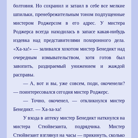
болтовня. Но сохранил и затаил в себе все мелкие
шпильки, пренебрежительным тоном подпущенные
мистером Роджерсом в его адрес. У мистера
Роджерса всегда находилась в запасе какая-нибудь
издевка над представителями похоронного дела.
«Ха-ха!» — заливался хохотом мистер Бенедикт над
очередным измывательством, хотя готов был
завопить, раздираемый унижением и жаждой
расправы.
— А, вот и вы, уже совсем, поди, окоченели?
— поинтересовался сегодня мистер Роджерс.
— Точно, окоченел, — откликнулся мистер
Бенедикт. — Ха-ха-ха!
У входа в аптеку мистер Бенедикт наткнулся на
мистера Стюйвезанта, подрядчика. Мистер
Стюйвезант взглянул на часы — прикинуть, сколько