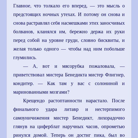
Главное, что толкало его вперед, — это мысль о
предстоящих ночных утехах. И потому он снова и
снова растравлял себя насмешками этих заносчивых
болванов, кланялся им, бережно держа их руки
перед собой на уровне груди, словно бисквиты, и
желая только одного — чтобы над ним побольше
глумились.
— А, вот и мясорубка пожаловала, —
приветствовал мистера Бенедикта мистер Флигнер,
кондитер. — Как там у вас с солониной и
маринованными мозгами?
Крещендо растоптанности нарастало. После
финального удара литавр и нестерпимого
самоуничижения мистер Бенедикт, лихорадочно
глянув на циферблат наручных часов, опрометью
ринулся домой. Теперь он достиг пика, был во