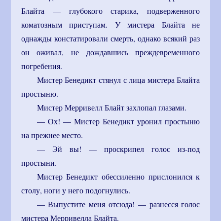
Блайта — глубокого старика, подверженного
коматозным приступам. У мистера Блайта не
однажды констатировали смерть, однако всякий раз
он оживал, не дождавшись преждевременного
погребения.
Мистер Бенедикт стянул с лица мистера Блайта
простыню.
Мистер Мерривелл Блайт захлопал глазами.
— Ох! — Мистер Бенедикт уронил простыню
на прежнее место.
— Эй вы! — проскрипел голос из-под
простыни.
Мистер Бенедикт обессиленно прислонился к
столу, ноги у него подогнулись.
— Выпустите меня отсюда! — разнесся голос
мистера Мерривелла Блайта.