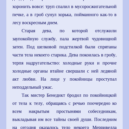
хоронить вовсе: труп спалил в мусоросжигательной
печке, а в гроб сунул хорька, пойманного как-то в
лесу воскресным днем.
Старая дева, по которой отслужили
заупокойную службу, пала жертвой чудовищной
затеи. Под шелковой подстилкой были спрятаны
части тела некоего старика. Дева покоилась в гробу,
терпя надругательство: холодные руки и прочие
холодные органы втайне свершали с ней ледяной
акт любви. На лице у покойницы проступал
неподдельный ужас.
Так мистер Бенедикт бродил по покойницкой
от тела к телу, обращаясь с речью поочередно ко
всем накрытым простынями собеседникам,
выкладывая им все тайны своей души. Последним
на сегодня оказалось тело некоего Мерривелла