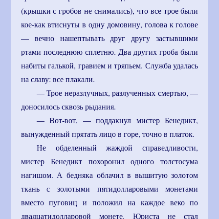
(крышки с гробов не снимались), что все трое были
кое-как втиснуты в одну домовину, голова к голове
— вечно нашептывать друг другу застывшими
ртами последнюю сплетню. Два других гроба были
набиты галькой, гравием и тряпьем. Служба удалась
на славу: все плакали.
— Трое неразлучных, разлученных смертью, —
доносилось сквозь рыдания.
— Вот-вот, — поддакнул мистер Бенедикт,
вынужденный прятать лицо в горе, точно в платок.
Не обделенный жаждой справедливости,
мистер Бенедикт похоронил одного толстосума
нагишом. А бедняка облачил в вышитую золотом
ткань с золотыми пятидолларовыми монетами
вместо пуговиц и положил на каждое веко по
двадцатидолларовой монете. Юриста не стал