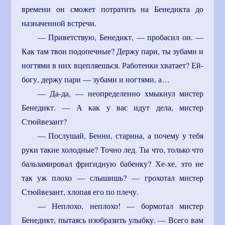
времени он сможет потратить на Бенедикта до
назначенной встречи.
— Приветствую, Бенедикт, — пробасил он. —
Как там твои подопечные? Держу пари, ты зубами и
ногтями в них вцепляешься. Работенки хватает? Ей-
богу, держу пари — зубами и ногтями, а…
— Да-да, — неопределенно хмыкнул мистер
Бенедикт. — А как у вас идут дела, мистер
Стюйвезант?
— Послушай, Бенни, старина, а почему у тебя
руки такие холодные? Точно лед. Ты что, только что
бальзамировал фригидную бабенку? Хе-хе, это не
так уж плохо — слышишь? — грохотал мистер
Стюйвезант, хлопая его по плечу.
— Неплохо, неплохо! — бормотал мистер
Бенедикт, пытаясь изобразить улыбку. — Всего вам