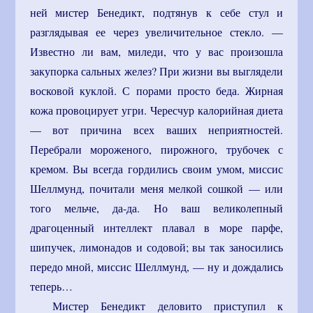
ней мистер Бенедикт, подтянув к себе стул и
разглядывая ее через увеличительное стекло. —
Известно ли вам, миледи, что у вас произошла
закупорка сальных желез? При жизни вы выглядели
восковой куклой. С порами просто беда. Жирная
кожа провоцирует угри. Чересчур калорийная диета
— вот причина всех ваших неприятностей.
Перебрали мороженого, пирожного, трубочек с
кремом. Вы всегда гордились своим умом, миссис
Шеллмунд, почитали меня мелкой сошкой — или
того мельче, да-да. Но ваш великолепный
драгоценный интеллект плавал в море парфе,
шипучек, лимонадов и содовой; вы так заносились
передо мной, миссис Шеллмунд, — ну и дождались
теперь…
Мистер Бенедикт деловито приступил к