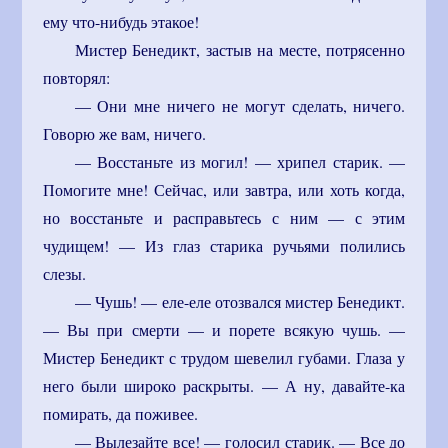
ему что-нибудь этакое!
Мистер Бенедикт, застыв на месте, потрясенно
повторял:
— Они мне ничего не могут сделать, ничего.
Говорю же вам, ничего.
— Восстаньте из могил! — хрипел старик. —
Помогите мне! Сейчас, или завтра, или хоть когда,
но восстаньте и расправьтесь с ним — с этим
чудищем! — Из глаз старика ручьями полились
слезы.
— Чушь! — еле-еле отозвался мистер Бенедикт.
— Вы при смерти — и порете всякую чушь. —
Мистер Бенедикт с трудом шевелил губами. Глаза у
него были широко раскрыты. — А ну, давайте-ка
помирать, да поживее.
— Вылезайте все! — голосил старик. — Все до