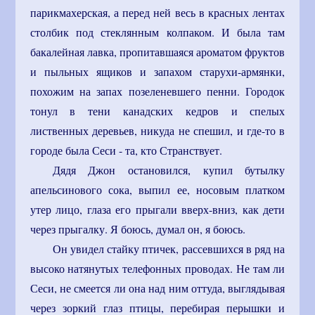
парикмахерская, а перед ней весь в красных лентах
столбик под стеклянным колпаком. И была там
бакалейная лавка, пропитавшаяся ароматом фруктов
и пыльных ящиков и запахом старухи-армянки,
похожим на запах позеленевшего пенни. Городок
тонул в тени канадских кедров и спелых
лиственных деревьев, никуда не спешил, и где-то в
городе была Сеси - та, кто Странствует.
Дядя Джон остановился, купил бутылку
апельсинового сока, выпил ее, носовым платком
утер лицо, глаза его прыгали вверх-вниз, как дети
через прыгалку. Я боюсь, думал он, я боюсь.
Он увидел стайку птичек, рассевшихся в ряд на
высоко натянутых телефонных проводах. Не там ли
Сеси, не смеется ли она над ним оттуда, выглядывая
через зоркий глаз птицы, перебирая перышки и