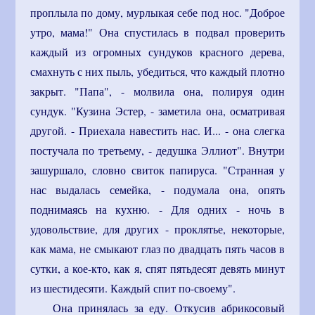
проплыла по дому, мурлыкая себе под нос. "Доброе
утро, мама!" Она спустилась в подвал проверить
каждый из огромных сундуков красного дерева,
смахнуть с них пыль, убедиться, что каждый плотно
закрыт. "Папа", - молвила она, полируя один
сундук. "Кузина Эстер, - заметила она, осматривая
другой. - Приехала навестить нас. И... - она слегка
постучала по третьему, - дедушка Эллиот". Внутри
зашуршало, словно свиток папируса. "Странная у
нас выдалась семейка, - подумала она, опять
поднимаясь на кухню. - Для одних - ночь в
удовольствие, для других - проклятье, некоторые,
как мама, не смыкают глаз по двадцать пять часов в
сутки, а кое-кто, как я, спят пятьдесят девять минут
из шестидесяти. Каждый спит по-своему".
Она принялась за еду. Откусив абрикосовый