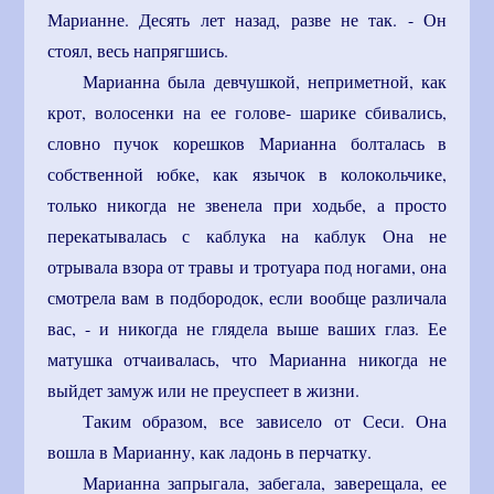
Марианне. Десять лет назад, разве не так. - Он
стоял, весь напрягшись.
Марианна была девчушкой, неприметной, как
крот, волосенки на ее голове- шарике сбивались,
словно пучок корешков Марианна болталась в
собственной юбке, как язычок в колокольчике,
только никогда не звенела при ходьбе, а просто
перекатывалась с каблука на каблук Она не
отрывала взора от травы и тротуара под ногами, она
смотрела вам в подбородок, если вообще различала
вас, - и никогда не глядела выше ваших глаз. Ее
матушка отчаивалась, что Марианна никогда не
выйдет замуж или не преуспеет в жизни.
Таким образом, все зависело от Сеси. Она
вошла в Марианну, как ладонь в перчатку.
Марианна запрыгала, забегала, заверещала, ее