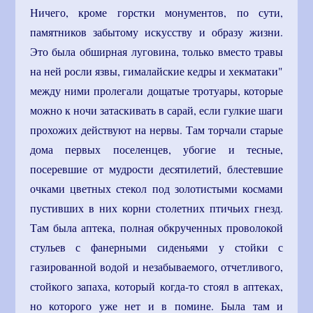
Ничего, кроме горстки монументов, по сути,
памятников забытому искусству и образу жизни.
Это была обширная луговина, только вместо травы
на ней росли язвы, гималайские кедры и хекматаки"
между ними пролегали дощатые тротуары, которые
можно к ночи затаскивать в сарай, если гулкие шаги
прохожих действуют на нервы. Там торчали старые
дома первых поселенцев, убогие и тесные,
посеревшие от мудрости десятилетий, блестевшие
очками цветных стекол под золотистыми космами
пустивших в них корни столетних птичьих гнезд.
Там была аптека, полная обкрученных проволокой
стульев с фанерными сиденьями у стойки с
газированной водой и незабываемого, отчетливого,
стойкого запаха, который когда-то стоял в аптеках,
но которого уже нет и в помине. Была там и