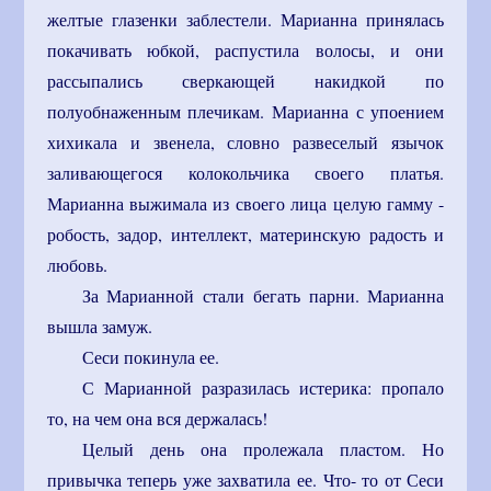
желтые глазенки заблестели. Марианна принялась
покачивать юбкой, распустила волосы, и они
рассыпались сверкающей накидкой по
полуобнаженным плечикам. Марианна с упоением
хихикала и звенела, словно развеселый язычок
заливающегося колокольчика своего платья.
Марианна выжимала из своего лица целую гамму -
робость, задор, интеллект, материнскую радость и
любовь.
За Марианной стали бегать парни. Марианна
вышла замуж.
Сеси покинула ее.
С Марианной разразилась истерика: пропало
то, на чем она вся держалась!
Целый день она пролежала пластом. Но
привычка теперь уже захватила ее. Что- то от Сеси