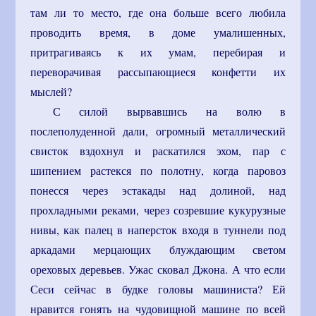
там ли то место, где она больше всего любила
проводить время, в доме умалишенных,
притрагиваясь к их умам, перебирая и
переворачивая рассыпающиеся конфетти их
мыслей?
С силой вырвавшись на волю в
послеполуденной дали, огромный металлический
свисток вздохнул и раскатился эхом, пар с
шипением растекся по полотну, когда паровоз
понесся через эстакады над долиной, над
прохладными реками, через созревшие кукурузные
нивы, как палец в наперсток входя в туннели под
аркадами мерцающих блуждающим светом
ореховых деревьев. Ужас сковал Джона. А что если
Сеси сейчас в будке головы машиниста? Ей
нравится гонять на чудовищной машине по всей