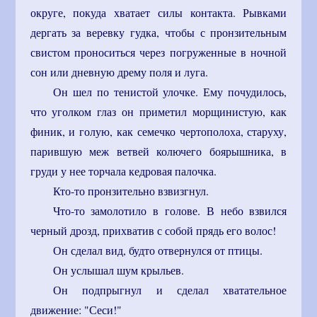
округе, покуда хватает силы контакта. Рывками
дергать за веревку гудка, чтобы с пронзительным
свистом проноситься через погруженные в ночной
сон или дневную дрему поля и луга.
Он шел по тенистой улочке. Ему почудилось,
что уголком глаз он приметил морщинистую, как
финик, и голую, как семечко чертополоха, старуху,
парившую меж ветвей колючего боярышника, в
груди у нее торчала кедровая палочка.
Кто-то пронзительно взвизгнул.
Что-то замолотило в голове. В небо взвился
черный дрозд, прихватив с собой прядь его волос!
Он сделал вид, будто отвернулся от птицы.
Он услышал шум крыльев.
Он подпрыгнул и сделал хватательное
движение: "Сеси!"