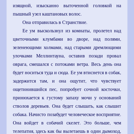
изящной, изысканно выточенной головкой на
пышный узел каштановых волос.
Она отправилась в Странствие.
Ее ум выскользнул из комнаты, пролетел над
цветочными клумбами во дворе, над полями,
зеленеющими холмами, над старыми дремлющими
улочками Меллинтауна, оставив позади провал
оврага, смешался с потоками ветра. Весь день она
будет носиться туда и сюда. Ее ум втиснется в собак,
задержится там, и она ощутит, что чувствует
ощетинившийся пес, попробует сочной косточки,
принюхается к густому запаху мочи у оснований
стволов деревьев. Она будет слышать, как слышит
собака. Начисто позабудет человеческое восприятие.
Она войдет в собачий скелет. Это больше, чем
телепатия, здесь как бы вылетаешь в один дымоход,