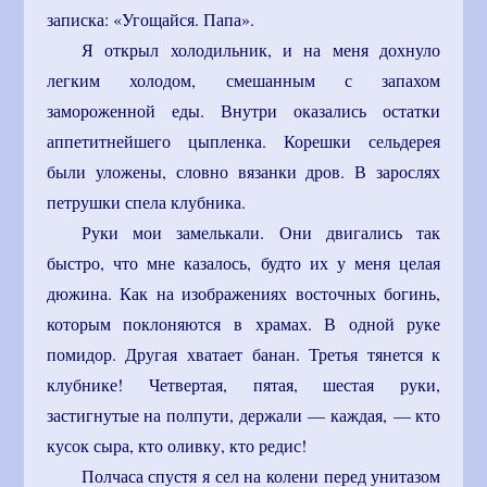
записка: «Угощайся. Папа».
Я открыл холодильник, и на меня дохнуло
легким холодом, смешанным с запахом
замороженной еды. Внутри оказались остатки
аппетитнейшего цыпленка. Корешки сельдерея
были уложены, словно вязанки дров. В зарослях
петрушки спела клубника.
Руки мои замелькали. Они двигались так
быстро, что мне казалось, будто их у меня целая
дюжина. Как на изображениях восточных богинь,
которым поклоняются в храмах. В одной руке
помидор. Другая хватает банан. Третья тянется к
клубнике! Четвертая, пятая, шестая руки,
застигнутые на полпути, держали — каждая, — кто
кусок сыра, кто оливку, кто редис!
Полчаса спустя я сел на колени перед унитазом