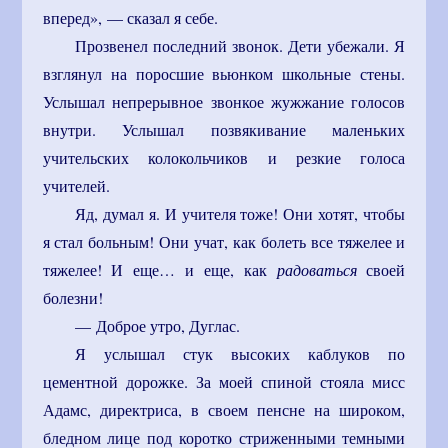
вперед», — сказал я себе.
Прозвенел последний звонок. Дети убежали. Я
взглянул на поросшие вьюнком школьные стены.
Услышал непрерывное звонкое жужжание голосов
внутри. Услышал позвякивание маленьких
учительских колокольчиков и резкие голоса
учителей.
Яд, думал я. И учителя тоже! Они хотят, чтобы
я стал больным! Они учат, как болеть все тяжелее и
тяжелее! И еще… и еще, как
радоваться
своей
болезни!
— Доброе утро, Дуглас.
Я услышал стук высоких каблуков по
цементной дорожке. За моей спиной стояла мисс
Адамс, директриса, в своем пенсне на широком,
бледном лице под коротко стриженными темными