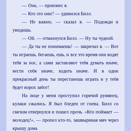
—
Они
, — произнес я.
— Кто это они? — удивился Билл.
— Не важно, — сказал я. — Подожди и
увидишь.
— Ой, — отмахнулся Билл. — Ну ты чудной.
— Да ты не понимаешь! — закричал я. — Вот
ты играешь, бегаешь, ешь, и все это время они водят
тебя за нос, а сами заставляют тебя думать иначе,
вести себя иначе, ходить иначе. И в один
прекрасный день ты перестанешь играть и у тебя
будет ворох забот!
На лице у меня проступил горячий румянец,
кулаки сжались. Я был бледен от гнева. Билл со
смехом отвернулся и пошел прочь. «Кто поймает —
молодец!», — пропел кто-то, зашвыривая мяч через
крышу дома.