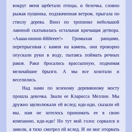
вокруг меня щебетали птицы, и белочка, словно
рыжая пушинка, подхваченная ветром, прыгала по
стволу дерева. Вниз по тропинке небольшой
лавиной скатывалась остальная кричащая детвора.
«Ааааа-иииии-йййееее!» Громыхая ранцами,
перепрыгивая с камня на камень, они проворно
опускали руки в воду, пытаясь поймать речных
раков. Раки бросались врассыпную, поднимая
мельчайшие брызги. А мы все хохотали и
веселились.
Над нами по зеленому деревянному мосту
прошла девочка. Звали ее Кларисса Меллин. Мы
дружно заулюлюкали ей вслед; иди-иди, сказали ей
мы, нам не хотелось принимать ее в свою
компанию, иди-иди! Но тут мой голос сорвался и
замолк, я тихо смотрел ей вслед. И не мог оторвать