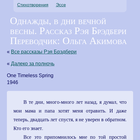
Стихотворения
Эссе
Однажды, в дни вечной
весны. Рассказ Рэя Брэдбери
Переводчик: Ольга Акимова
«
Все рассказы Рэя Брэдбери
«
Далеко за полночь
One Timeless Spring
1946
В те дни, много-много лет назад, я думал, что
мои мама и папа хотят меня отравить. И даже
теперь, двадцать лет спустя, я не уверен в обратном.
Кто его знает.
Все это припомнилось мне по той простой