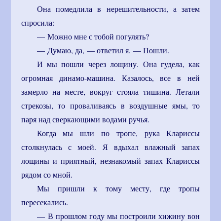
Она помедлила в нерешительности, а затем
спросила:
— Можно мне с тобой погулять?
— Думаю, да, — ответил я. — Пошли.
И мы пошли через лощину. Она гудела, как
огромная динамо-машина. Казалось, все в ней
замерло на месте, вокруг стояла тишина. Летали
стрекозы, то проваливаясь в воздушные ямы, то
паря над сверкающими водами ручья.
Когда мы шли по тропе, рука Клариссы
столкнулась с моей. Я вдыхал влажный запах
лощины и приятный, незнакомый запах Клариссы
рядом со мной.
Мы пришли к тому месту, где тропы
пересекались.
— В прошлом году мы построили хижину вон