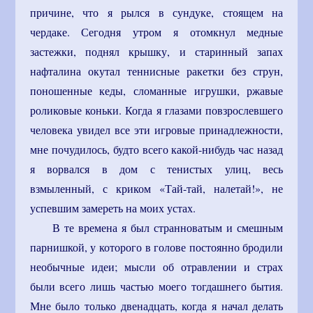
причине, что я рылся в сундуке, стоящем на
чердаке. Сегодня утром я отомкнул медные
застежки, поднял крышку, и старинный запах
нафталина окутал теннисные ракетки без струн,
поношенные кеды, сломанные игрушки, ржавые
роликовые коньки. Когда я глазами повзрослевшего
человека увидел все эти игровые принадлежности,
мне почудилось, будто всего какой-нибудь час назад
я ворвался в дом с тенистых улиц, весь
взмыленный, с криком «Тай-тай, налетай!», не
успевшим замереть на моих устах.
В те времена я был странноватым и смешным
парнишкой, у которого в голове постоянно бродили
необычные идеи; мысли об отравлении и страх
были всего лишь частью моего тогдашнего бытия.
Мне было только двенадцать, когда я начал делать