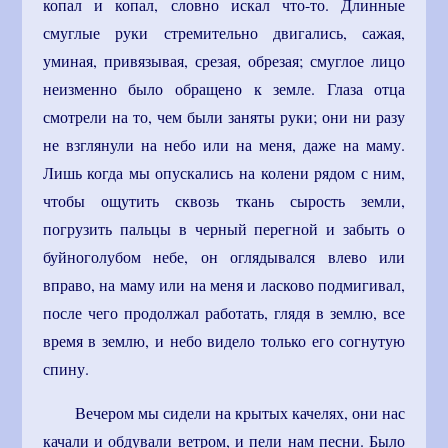
копал и копал, словно искал что-то. Длинные
смуглые руки стремительно двигались, сажая,
уминая, привязывая, срезая, обрезая; смуглое лицо
неизменно было обращено к земле. Глаза отца
смотрели на то, чем были заняты руки; они ни разу
не взглянули на небо или на меня, даже на маму.
Лишь когда мы опускались на колени рядом с ним,
чтобы ощутить сквозь ткань сырость земли,
погрузить пальцы в черный перегной и забыть о
буйноголубом небе, он оглядывался влево или
вправо, на маму или на меня и ласково подмигивал,
после чего продолжал работать, глядя в землю, все
время в землю, и небо видело только его согнутую
спину.
Вечером мы сидели на крытых качелях, они нас
качали и обдували ветром, и пели нам песни. Было