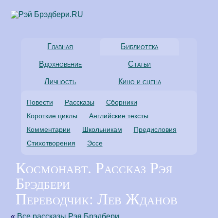
Главная
Библиотека
Вдохновение
Статьи
Личность
Кино и сцена
Повести
Рассказы
Сборники
Короткие циклы
Английские тексты
Комментарии
Школьникам
Предисловия
Стихотворения
Эссе
Космонавт. Рассказ Рэя
Брэдбери
Переводчик: Лев Жданов
«
Все рассказы Рэя Брэдбери