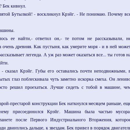
е? Бек кивнул.
клятой Бутылкой! - воскликнул Крэйг. - Не понимаю. Почему вс
машины.
лось ее найти,- ответил он,- те потом не рассказывали, н
а очень древняя. Как пустыня, как умерите моря - и в ней може
рассказывает легенда. А уж раз может оказаться все... ты готов н
айти.
, - сказал Крэйг. Губы его оставались почти неподвижными, 
ытых глаз поблескивала чуть заметно искорка смеха. Он ленив
осто решил проехаться. Лучше сидеть с тобой в машине, че
тарой-престарой конструкции Бек наткнулся месяцем раньше, ещ
нему присоединился Крэйг. Машина была частью мусора
ланете после Первого Индустриального Вторжения, которо
юди двинулись дальше, к звездам. Бек привел в порядок двигател