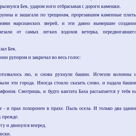
огрызнулся Бек, ударом ноги отбрасывая с дороги камешки.
руины и зашагали по трещинам, прорезавшим каменные плит
иями марсианских зверей, и эти давно вымершие создани
чезали от самых легких вздохов ветерка, передвигавшег
зал Бек.
они рупором и закричал во весь голос:
- отозвалось эхо, и снова рухнули башни. Исчезли колонны 
ыли эти города. Иногда стоило сказать слово, и падала башня
имфония. Смотришь, и будто кантата Баха рассыпается у тебя н
 - и прах похоронен в прахе. Пыль осела. И только два здани
к прежде.
гу и двинулся вперед.
иски.