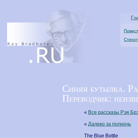
Гла
Повес
Стихо
Синяя бутылка. Ра
Переводчик: неизв
«
Все рассказы Рэя Бр
«
Далеко за полночь
The Blue Bottle