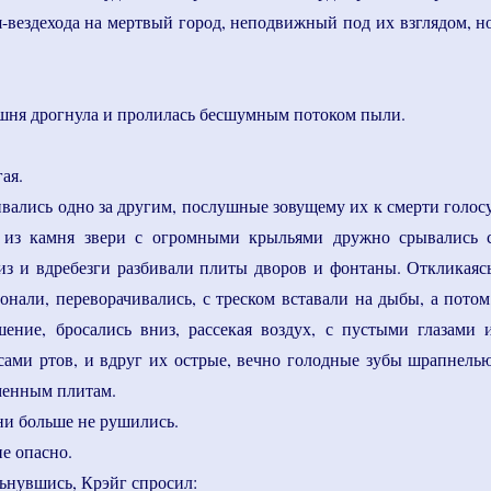
я-вездехода на мертвый город, неподвижный под их взглядом, н
шня дрогнула и пролилась бесшумным потоком пыли.
ая.
ивались одно за другим, послушные зовущему их к смерти голос
 из камня звери с огромными крыльями дружно срывались 
из и вдребезги разбивали плиты дворов и фонтаны. Откликаяс
тонали, переворачивались, с треском вставали на дыбы, а потом
ение, бросались вниз, рассекая воздух, с пустыми глазами 
ами ртов, и вдруг их острые, вечно голодные зубы шрапнель
менным плитам.
ни больше не рушились.
не опасно.
ьнувшись, Крэйг спросил: