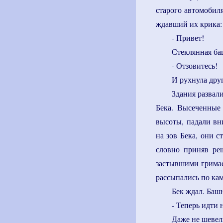
старого автомобил
ждавший их крика:
- Привет!
Стеклянная ба
- Отзовитесь!
И рухнула друг
Здания развал
Бека. Высеченные
высоты, падали вн
на зов Бека, они с
словно приняв реш
застывшими гримас
рассыпались по ка
Бек ждал. Баш
- Теперь идти 
Даже не шевел