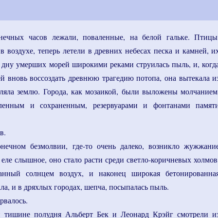
нечных часов лежали, поваленные, на белой гальке. Птицы
в воздухе, теперь летели в древних небесах песка и камней, и
 дну умерших морей широкими реками струилась пыль, и, когд
ей вновь воссоздать древнюю трагедию потопа, она вытекала и
ляла землю. Города, как мозаикой, были выложены молчанием
вленным и сохраненным, резервуарами и фонтанами памят
в.
онечном безмолвии, где-то очень далеко, возникло жужжани
 еле слышное, оно стало расти среди светло-коричневых холмов
анный солнцем воздух, и наконец широкая бетонированна
ла, и в дряхлых городах, шепча, посыпалась пыль.
рвалось.
 тишине полудня Альберт Бек и Леонард Крэйг смотрели и