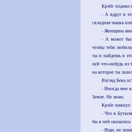
Крэйг поднял г
- А вдруг в э
складная чашка или
- Женщина мне
- А может быт
чтобы тебя любила,
ты и найдешь в эт
ней что-нибудь из 
на которое ты лазил
Взгляд Бека ос
- Иногда мне к
Земле. Не знаю.
Крэйг кивнул:
- Что в Бутылк
бы в ней оказалось 
- Ищи, не ленис