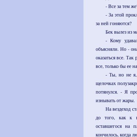
- Все за тем ж
- За этой про
за ней гоняются?
Бек вылез из 
- Кому удава
объясняли. Но - он
оказаться все. Так 
все, только бы ее н
- Ты, но не я
щелочках полузакр
потянулся. - Я пр
изнывать от жары.
На вездеход с
до того, как к 
оставшегося на п
кончилось, когда л