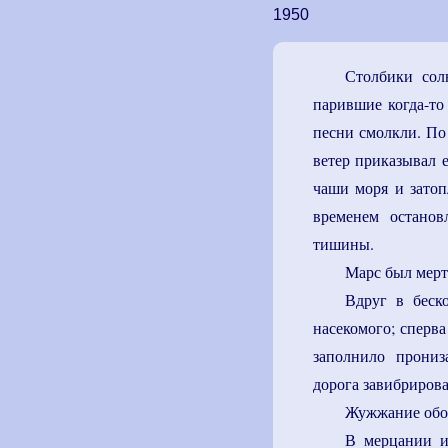
1950
Столбики сол
парившие когда-то 
песни смолкли. По
ветер приказывал 
чаши моря и затоп
временем остано
тишины.
Марс был мерт
Вдруг в беск
насекомого; сперва
заполнило прониз
дорога завибрирова
Жужжание обо
В мерцании и