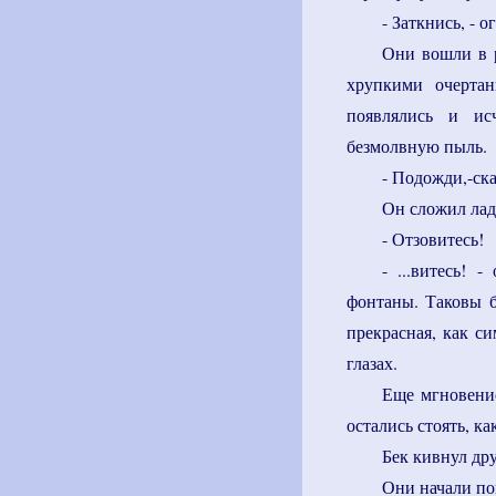
- Заткнись, - 
Они вошли в 
хрупкими очертан
появлялись и ис
безмолвную пыль.
- Подожди,-ска
Он сложил лад
- Отзовитесь!
- ...витесь! 
фонтаны. Таковы б
прекрасная, как с
глазах.
Еще мгновение
остались стоять, ка
Бек кивнул дру
Они начали по