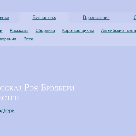
вная
Библиотека
Вдохновение
С
ти
Рассказы
Сборники
Короткие циклы
Английские текс
творения
Эссе
ссказ Рэя Брэдбери
естен
эдбери