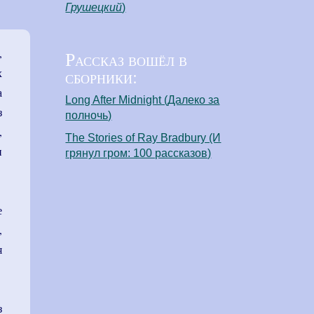
Грушецкий
)
,
Рассказ вошёл в
сборники:
х
а
Long After Midnight (Далеко за
з
полночь)
,
The Stories of Ray Bradbury (И
и
грянул гром: 100 рассказов)
е
,
я
з