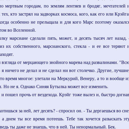
 по мертвым городам, по землям лентяев и бродяг, мечтателей 
 тех, кто застрял на задворках космоса, кого, как его или Крэйга
когда особенно не прельщала и для кого Марс поэтому оказалс
ом во Вселенной.
ку марсиане сделали пять, может, и десять тысяч лет назад, 
 из их собственного, марсианского, стекла - и ее все теряют 
аходят.
л взгляда от мерцающего знойного марева над развалинами. "Вс
- я ничего не делал и не сделал ни вот столечко. Другие, лучшие
это время многое: улетали на Меркурий, Венеру, а то и вообще и
. Но не я. Однако Синяя Бутылка может все изменить.
 и пошел прочь от вездехода. Крэйг тоже вылез и, быстро догна
хотишься за ней, лет десять? - спросил он. - Ты дергаешься во сне
, а днем ты все время потеешь. Тебе так хочется разыскать эт
 ведь ты даже не знаешь, что в ней. Ты ненормальный. Бек.