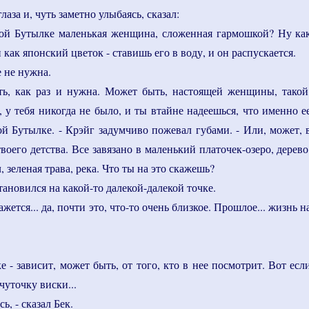
лаза и, чуть заметно улыбаясь, сказал:
той Бутылке маленькая женщина, сложенная гармошкой? Ну ка
 как японский цветок - ставишь его в воду, и он распускается.
 не нужна.
ь, как раз и нужна. Может быть, настоящей женщины, такой
 у тебя никогда не было, и ты втайне надеешься, что именно е
ой Бутылке. - Крэйг задумчиво пожевал губами. - Или, может, 
твоего детства. Все завязано в маленький платочек-озеро, дерево
, зеленая трава, река. Что ты на это скажешь?
тановился на какой-то далекой-далекой точке.
ажется... да, почти это, что-то очень близкое. Прошлое... жизнь н
е - зависит, может быть, от того, кто в нее посмотрит. Вот есл
чуточку виски...
ь, - сказал Бек.