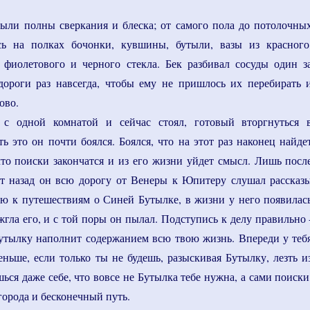
ыли полны сверкания и блеска; от самого пола до потолочны
сь на полках бочонки, кувшины, бутыли, вазы из красного
, фиолетового и черного стекла. Бек разбивал сосуды один з
дороги раз навсегда, чтобы ему не пришлось их перебирать 
ово.
с одной комнатой и сейчас стоял, готовый вторгнуться 
ь это он почти боялся. Боялся, что на этот раз наконец найде
о поиски закончатся и из его жизни уйдет смысл. Лишь посл
лет назад он всю дорогу от Венеры к Юпитеру слушал рассказ
ю к путешествиям о Синей Бутылке, в жизни у него появилас
жгла его, и с той поры он пылал. Подступись к делу правильно 
утылку наполнит содержанием всю твою жизнь. Впереди у теб
еньше, если только ты не будешь, разыскивая Бутылку, лезть и
ься даже себе, что вовсе не Бутылка тебе нужна, а сами поиски
 города и бесконечный путь.