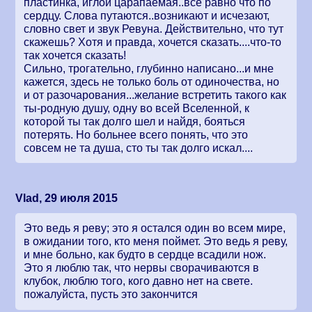
пластинка, иглой царапаемая..всё равно что по
сердцу. Слова путаются..возникают и исчезают,
словно свет и звук Ревуна. Действительно, что тут
скажешь? Хотя и правда, хочется сказать....что-то
так хочется сказать!
Сильно, трогательно, глубинно написано...и мне
кажется, здесь не только боль от одиночества, но
и от разочарования...желание встретить такого как
ты-родную душу, одну во всей Вселенной, к
которой ты так долго шел и найдя, бояться
потерять. Но больнее всего понять, что это
совсем не та душа, сто ты так долго искал....
Vlad, 29 июля 2015
Это ведь я реву; это я остался один во всем мире,
в ожидании того, кто меня поймет. Это ведь я реву,
и мне больно, как будто в сердце всадили нож.
Это я люблю так, что нервы сворачиваются в
клубок, люблю того, кого давно нет на свете.
пожалуйста, пусть это закончится