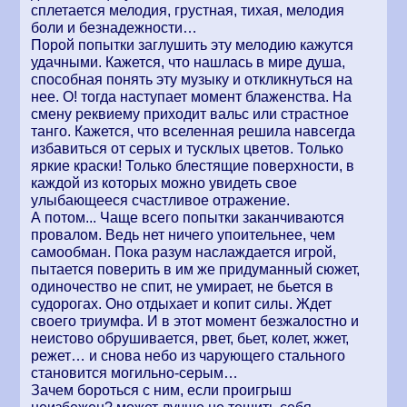
сплетается мелодия, грустная, тихая, мелодия
боли и безнадежности…
Порой попытки заглушить эту мелодию кажутся
удачными. Кажется, что нашлась в мире душа,
способная понять эту музыку и откликнуться на
нее. О! тогда наступает момент блаженства. На
смену реквиему приходит вальс или страстное
танго. Кажется, что вселенная решила навсегда
избавиться от серых и тусклых цветов. Только
яркие краски! Только блестящие поверхности, в
каждой из которых можно увидеть свое
улыбающееся счастливое отражение.
А потом... Чаще всего попытки заканчиваются
провалом. Ведь нет ничего упоительнее, чем
самообман. Пока разум наслаждается игрой,
пытается поверить в им же придуманный сюжет,
одиночество не спит, не умирает, не бьется в
судорогах. Оно отдыхает и копит силы. Ждет
своего триумфа. И в этот момент безжалостно и
неистово обрушивается, рвет, бьет, колет, жжет,
режет… и снова небо из чарующего стального
становится могильно-серым…
Зачем бороться с ним, если проигрыш