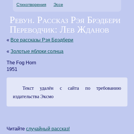
Стихотворения
Эссе
Ревун. Рассказ Рэя Брэдбери
Переводчик: Лев Жданов
«
Все рассказы Рэя Брэдбери
«
Золотые яблоки солнца
The Fog Horn
1951
Текст удалён с сайта по требованию
издательства Эксмо
Читайте
cлучайный рассказ!