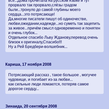
всё...Дома прочитала на русском языке и тут
прорвало так прорвало,слёзы градом
были...тронуло до самой глубины моего
сердца...это потрясающе!
Да,многие писатели пишут об одиночестве,
любви,ожидании,надежде...но суметь так зацепить
за живое...причём смысл одновременно и понятен
и очень глубок...
Отдельное спасибо Льву Жданову,перевод очень
близок к оригиналу,Спасибо!!!
Ну а Рей Бредбери-волшебник...
Кариша, 17 ноября 2008
Потрясающий рассказ , такое большое , могучее
чудовище, и погибает из-за любви...
как сильные люди ломаются, потеряв самое
дорогое сердцу...
Зинаида, 20 сентября 2008