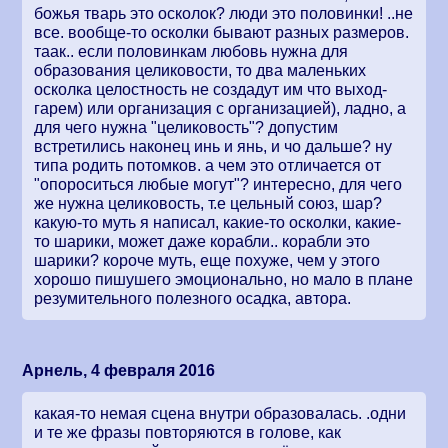
божья тварь это осколок? люди это половинки! ..не
все. вообще-то осколки бывают разных размеров.
таак.. если половинкам любовь нужна для
образования целиковости, то два маленьких
осколка целостность не создадут им что выход-
гарем) или организация с организацией), ладно, а
для чего нужна "целиковость"? допустим
встретились наконец инь и янь, и чо дальше? ну
типа родить потомков. а чем это отличается от
"опороситься любые могут"? интересно, для чего
же нужна целиковость, т.е цельный союз, шар?
какую-то муть я написал, какие-то осколки, какие-
то шарики, может даже корабли.. корабли это
шарики? короче муть, еще похуже, чем у этого
хорошо пишушего эмоционально, но мало в плане
резумительного полезного осадка, автора.
Арнель, 4 февраля 2016
какая-то немая сцена внутри образовалась. .одни
и те же фразы повторяются в голове, как