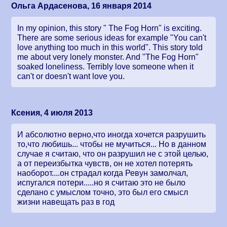
Ольга Ардасенова, 16 января 2014
In my opinion, this story " The Fog Horn" is exciting.
There are some serious ideas for example "You can't
love anything too much in this world". This story told
me about very lonely monster. And "The Fog Horn"
soaked loneliness. Terribly love someone when it
can't or doesn't want love you.
Ксения, 4 июля 2013
И абсолютно верно,что иногда хочется разрушить
то,что любишь... чтобы не мучиться... Но в данном
случае я считаю, что он разрушил не с этой целью,
а от переизбытка чувств, он не хотел потерять
наоборот....он страдал когда Ревун замолчал,
испугался потери.....но я считаю это не было
сделано с умыслом точно, это был его смысл
жизни навещать раз в год