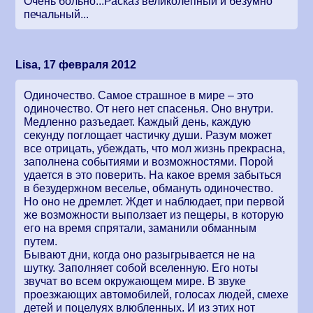
Очень больно...Расказ великолепный и безумно
печальный...
Lisa, 17 февраля 2012
Одиночество. Самое страшное в мире – это
одиночество. От него нет спасенья. Оно внутри.
Медленно разъедает. Каждый день, каждую
секунду поглощает частичку души. Разум может
все отрицать, убеждать, что мол жизнь прекрасна,
заполнена событиями и возможностями. Порой
удается в это поверить. На какое время забыться
в безудержном веселье, обмануть одиночество.
Но оно не дремлет. Ждет и наблюдает, при первой
же возможности выползает из пещеры, в которую
его на время спрятали, заманили обманным
путем.
Бывают дни, когда оно разыгрывается не на
шутку. Заполняет собой вселенную. Его ноты
звучат во всем окружающем мире. В звуке
проезжающих автомобилей, голосах людей, смехе
детей и поцелуях влюбленных. И из этих нот