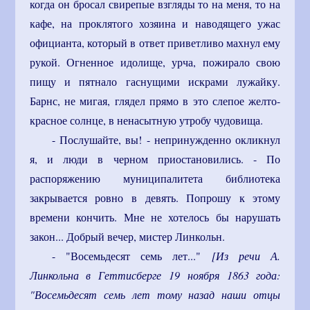
когда он бросал свирепые взгляды то на меня, то на
кафе, на проклятого хозяина и наводящего ужас
официанта, который в ответ приветливо махнул ему
рукой. Огненное идолище, урча, пожирало свою
пищу и пятнало гаснущими искрами лужайку.
Барнс, не мигая, глядел прямо в это слепое желто-
красное солнце, в ненасытную утробу чудовища.
- Послушайте, вы! - непринужденно окликнул
я, и люди в черном приостановились. - По
распоряжению муниципалитета библиотека
закрывается ровно в девять. Попрошу к этому
времени кончить. Мне не хотелось бы нарушать
закон... Добрый вечер, мистер Линкольн.
- "Восемьдесят семь лет..."
[Из речи А.
Линкольна в Геттисберге 19 ноября 1863 года:
"Восемьдесят семь лет тому назад наши отцы