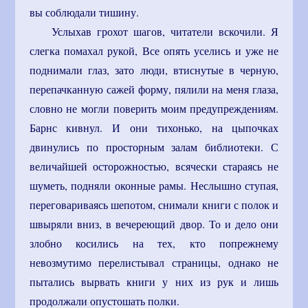
вы соблюдали тишину.
Услыхав грохот шагов, читатели вскочили. Я
слегка помахал рукой, Все опять уселись и уже не
поднимали глаз, зато люди, втиснутые в черную,
перепачканную сажей форму, пялили на меня глаза,
словно не могли поверить моим предупреждениям.
Барнс кивнул. И они тихонько, на цыпочках
двинулись по просторным залам библиотеки. С
величайшей осторожностью, всячески стараясь не
шуметь, подняли оконные рамы. Неслышно ступая,
переговариваясь шепотом, снимали книги с полок и
швыряли вниз, в вечереющий двор. То и дело они
злобно косились на тех, кто попрежнему
невозмутимо перелистывал страницы, однако не
пытались вырвать книги у них из рук и лишь
продолжали опустошать полки.