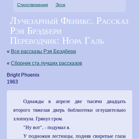
Стихотворения
Эссе
Лучезарный Феникс. Рассказ
Рэя Брэдбери
Переводчик: Нора Галь
«
Все рассказы Рэя Брэдбери
«
Сборник ста лучших рассказов
Bright Phoenix
1963
Однажды в апреле две тысячи двадцать
второго тяжелая дверь библиотеки оглушительно
хлопнула. Грянул гром.
"Ну вот", - подумал я.
У подножия лестницы, подняв свирепые глаза