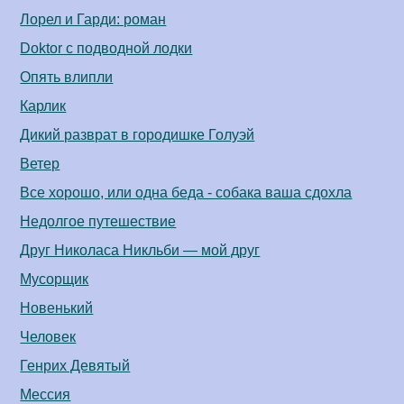
Лорел и Гарди: роман
Doktor с подводной лодки
Опять влипли
Карлик
Дикий разврат в городишке Голуэй
Ветер
Все хорошо, или одна беда - собака ваша сдохла
Недолгое путешествие
Друг Николаса Никльби — мой друг
Мусорщик
Новенький
Человек
Генрих Девятый
Мессия