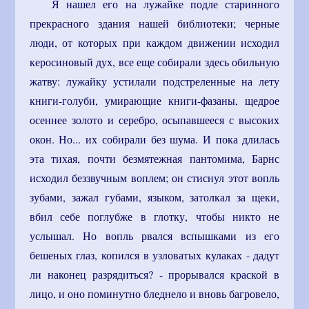
Я нашел его на лужайке подле старинного
прекрасного здания нашей библиотеки; черные
люди, от которых при каждом движении исходил
керосиновый дух, все еще собирали здесь обильную
жатву: лужайку устилали подстреленные на лету
книги-голуби, умирающие книги-фазаны, щедрое
осеннее золото и серебро, осыпавшееся с высоких
окон. Но... их собирали без шума. И пока длилась
эта тихая, почти безмятежная пантомима, Барнс
исходил беззвучным воплем; он стиснул этот вопль
зубами, зажал губами, языком, затолкал за щеки,
вбил себе поглубже в глотку, чтобы никто не
услышал. Но вопль рвался вспышками из его
бешеных глаз, копился в узловатых кулаках - дадут
ли наконец разрядиться? - прорывался краской в
лицо, и оно поминутно бледнело и вновь багровело,