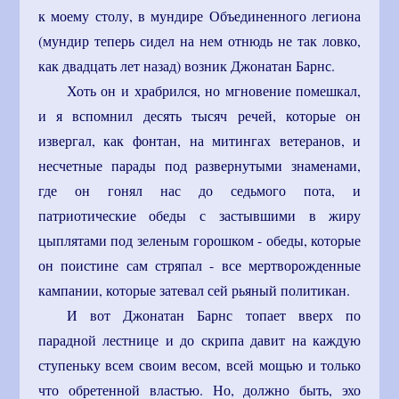
к моему столу, в мундире Объединенного легиона
(мундир теперь сидел на нем отнюдь не так ловко,
как двадцать лет назад) возник Джонатан Барнс.
Хоть он и храбрился, но мгновение помешкал,
и я вспомнил десять тысяч речей, которые он
извергал, как фонтан, на митингах ветеранов, и
несчетные парады под развернутыми знаменами,
где он гонял нас до седьмого пота, и
патриотические обеды с застывшими в жиру
цыплятами под зеленым горошком - обеды, которые
он поистине сам стряпал - все мертворожденные
кампании, которые затевал сей рьяный политикан.
И вот Джонатан Барнс топает вверх по
парадной лестнице и до скрипа давит на каждую
ступеньку всем своим весом, всей мощью и только
что обретенной властью. Но, должно быть, эхо