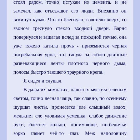
стоял рядом, точно истукан из цемента, и не
замечал, как отъезжают его люди. Внезапно он
вскинул кулак. Что-то блеснуло, взлетело вверх, со
звоном треснуло стекло входной двери. Барнс
повернулся и зашагал вслед за походной печью, она
уже тяжело катила прочь - приземистая черная
погребальная урна, что тянула за собою длинные
развевающиеся ленты плотного черного дыма,
полосы быстро тающего траурного крепа.
Я сидел и слушал.
В дальних комнатах, налитых мягким зеленым
светом, точно лесная чаща, так славно, по-осеннему
шуршат листы, пронесется еле слышный вздох,
мелькнет еле уловимая усмешка, слабое движение
руки, блеснет кольцо, понимающе, по-беличьи
зорко глянет чей-то глаз. Меж наполовину