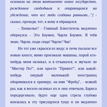
основали на этом континенте новое государство,
рожденное свободным и опирающимся на
убеждение, что все люди созданы равными..."]
-
сказал, проходя, тот, к кому я обращался.
- Линкольн? - Главный Блюститель медленно
обернулся. - Это Боумен, Чарли Боумен. Я тебя
знаю, Чарли, поди сюда! Чарли! Чак!
Но тот уже скрылся из виду; в печи пылали все
новые книги; мимо проезжали машины, порой кто-
нибудь меня окликал, и я отзывался; и звучало ли
"Мистер По!", или просто "Привет!", или какой-
нибудь хмурый маленький иностранец
оборачивался к примеру, на имя "Фрейд", - всякий
раз, как я весело окликал их и они отвечали, Барнса
передергивало, будто еще одна стрела глубоко
вонзалась в эту трясущуюся тушу и он медленно