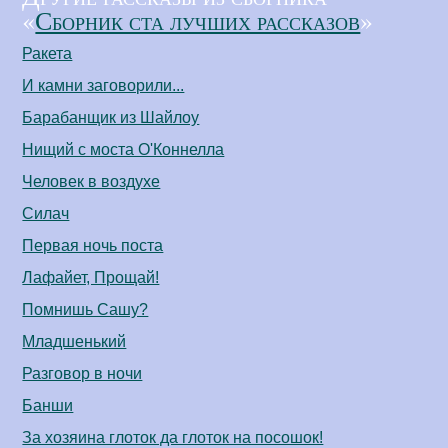
«
Сборник ста лучших рассказов
»
Ракета
И камни заговорили...
Барабанщик из Шайлоу
Нищий с моста О'Коннелла
Человек в воздухе
Силач
Первая ночь поста
Лафайет, Прощай!
Помнишь Сашу?
Младшенький
Разговор в ночи
Банши
За хозяина глоток да глоток на посошок!