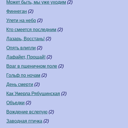
Может быть, мы уже уходим
(2)
Финнеган
(2)
Улети на небо
(2)
Кто смеется последним
(2)
Лазарь, Восстань!
(2)
Опять влипли
(2)
Лафайет, Прощай!
(2)
Враг в пшеничном поле
(2)
Гольф по ночам
(2)
День смерти
(2)
Как Умерла Рябушинская
(2)
Объедки
(2)
Вождение вслепую
(2)
Заводная птичка
(2)