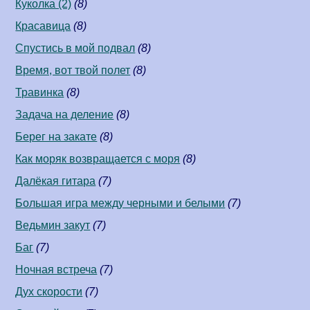
Куколка (2)
(8)
Красавица
(8)
Спустись в мой подвал
(8)
Время, вот твой полет
(8)
Травинка
(8)
Задача на деление
(8)
Берег на закате
(8)
Как моряк возвращается с моря
(8)
Далёкая гитара
(7)
Большая игра между черными и белыми
(7)
Ведьмин закут
(7)
Баг
(7)
Ночная встреча
(7)
Дух скорости
(7)