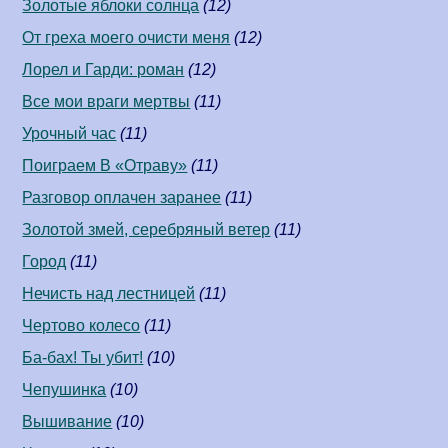
Золотые яблоки солнца
(12)
От греха моего очисти меня
(12)
Лорел и Гарди: роман
(12)
Все мои враги мертвы
(11)
Урочный час
(11)
Поиграем В «Отраву»
(11)
Разговор оплачен заранее
(11)
Золотой змей, серебряный ветер
(11)
Город
(11)
Нечисть над лестницей
(11)
Чертово колесо
(11)
Ба-бах! Ты убит!
(10)
Чепушинка
(10)
Вышивание
(10)