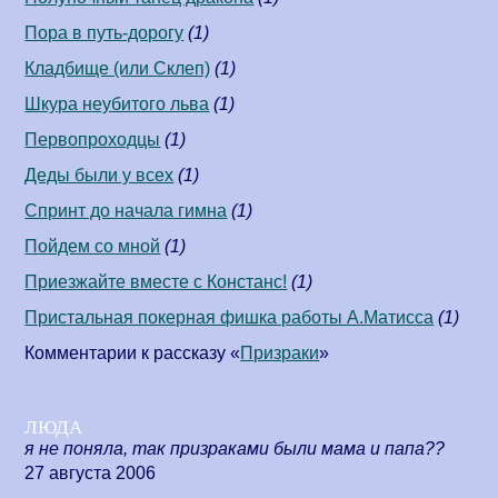
Пора в путь-дорогу
(1)
Кладбище (или Склеп)
(1)
Шкура неубитого льва
(1)
Первопроходцы
(1)
Деды были у всех
(1)
Спринт до начала гимна
(1)
Пойдем со мной
(1)
Приезжайте вместе с Констанс!
(1)
Пристальная покерная фишка работы А.Матисса
(1)
Комментарии к рассказу «
Призраки
»
люда
я не поняла, так призраками были мама и папа??
27 августа 2006