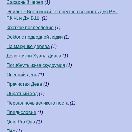
Сахарный череп
(1)
Эпилог. «Восточный экспресс» в вечность для Р.Б.,
Г.К.Ч. и Дж.Б.Ш.
(1)
Краткое послесловие
(1)
Doktor с подводной лодки
(1)
На макушке дерева
(1)
Дело жизни Хуана Диаса
(1)
Погибнуть из-за скудоумия
(1)
Осенний день
(1)
Пречистая Дева
(1)
Обратный ход
(1)
Первая ночь великого поста
(1)
Предисловие
(1)
Quid Pro Quo
(1)
Пёс
(1)