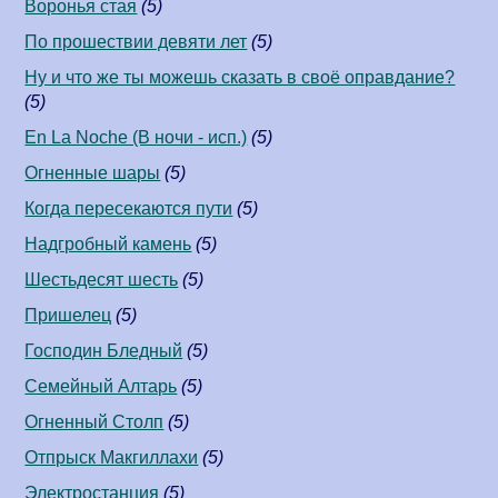
Воронья стая
(5)
По прошествии девяти лет
(5)
Ну и что же ты можешь сказать в своё оправдание?
(5)
En La Noche (В ночи - исп.)
(5)
Огненные шары
(5)
Когда пересекаются пути
(5)
Надгробный камень
(5)
Шестьдесят шесть
(5)
Пришелец
(5)
Господин Бледный
(5)
Семейный Алтарь
(5)
Огненный Столп
(5)
Отпрыск Макгиллахи
(5)
Электростанция
(5)