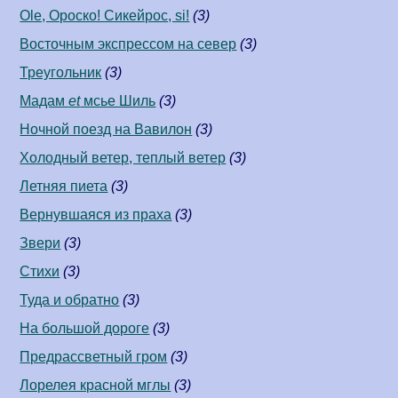
Ole, Ороско! Сикейрос, si!
(3)
Восточным экспрессом на север
(3)
Треугольник
(3)
Мадам
et
мсье Шиль
(3)
Ночной поезд на Вавилон
(3)
Холодный ветер, теплый ветер
(3)
Летняя пиета
(3)
Вернувшаяся из праха
(3)
Звери
(3)
Стихи
(3)
Туда и обратно
(3)
На большой дороге
(3)
Предрассветный гром
(3)
Лорелея красной мглы
(3)