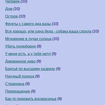
Человек
(10)
Дом
(10)
Остров
(10)
Фрукты с самого дна вазы
(10)
Все хорошо, или одна беда - собака ваша сдохла
(10)
Мгновение в лучах солнца
(10)
Убить полюбовно
(9)
У меня есть, а у тебя нету!
(9)
Диковинное диво
(9)
Бритьё по высшему разряду
(9)
Научный подход
(9)
Странница
(9)
Превращение
(9)
Как-то пережить воскресенье
(9)