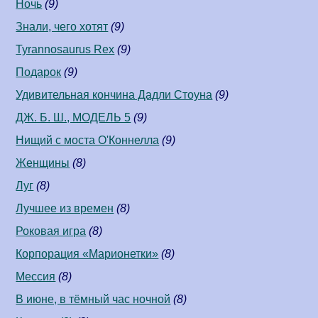
Ночь
(9)
Знали, чего хотят
(9)
Tyrannosaurus Rex
(9)
Подарок
(9)
Удивительная кончина Дадли Стоуна
(9)
ДЖ. Б. Ш., МОДЕЛЬ 5
(9)
Нищий с моста О'Коннелла
(9)
Женщины
(8)
Луг
(8)
Лучшее из времен
(8)
Роковая игра
(8)
Корпорация «Марионетки»
(8)
Мессия
(8)
В июне, в тёмный час ночной
(8)