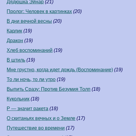
Дядюшка Эйнар
(21)
Пролог: Человек в картинках
(20)
В дни вечной весны
(20)
Карлик
(19)
Дракон
(19)
Хлеб воспоминаний
(19)
В штиль
(19)
Мне грустно, когда идет дождь (Воспоминание)
(19)
То ли ночь, то ли утро
(19)
Выпить Сразу: Против Безумия Толп
(18)
Кукольник
(18)
Р — значит ракета
(18)
О скитаньях вечных и о Земле
(17)
Путешествие во времени
(17)