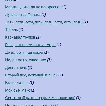
Мертвец никогда не воскреснет
(1)
Лучезарный Феникс
(1)
Лети, лети, лети, лети, лети, лети, лети, лети!
(1)
Тролль
(1)
Карнавал трупов
(1)
Река, что стремилась в море
(1)
До встречи над рекой
(1)
Недолгое путешествие
(1)
Долгая ночь
(1)
Старый пес, лежащий в пыли
(1)
Вычислитель
(1)
Мой сын Макс
(1)
Серьезный разговор (или Мировое зло)
(1)
Полуночный танец дракона
(1)