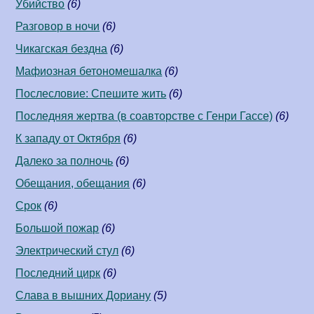
Убийство
(6)
Разговор в ночи
(6)
Чикагская бездна
(6)
Мафиозная бетономешалка
(6)
Послесловие: Спешите жить
(6)
Последняя жертва (в соавторстве c Генри Гассе)
(6)
К западу от Октября
(6)
Далеко за полночь
(6)
Обещания, обещания
(6)
Срок
(6)
Большой пожар
(6)
Электрический стул
(6)
Последний цирк
(6)
Слава в вышних Дориану
(5)