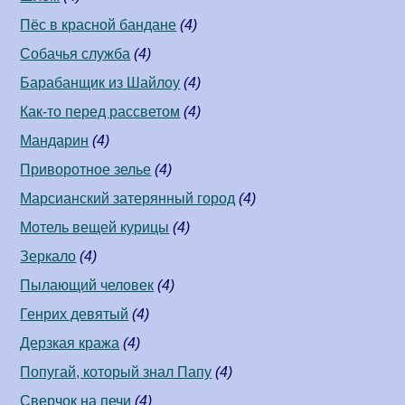
Пёс в красной бандане
(4)
Собачья служба
(4)
Барабанщик из Шайлоу
(4)
Как-то перед рассветом
(4)
Мандарин
(4)
Приворотное зелье
(4)
Марсианский затерянный город
(4)
Мотель вещей курицы
(4)
Зеркало
(4)
Пылающий человек
(4)
Генрих девятый
(4)
Дерзкая кража
(4)
Попугай, который знал Папу
(4)
Сверчок на печи
(4)