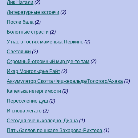
Лик Натали
(2)
Литературные встречи
(2)
После бала
(2)
Болотные страсти
(2)
У нас в гостях маменька Перкинс
(2)
Светлячки
(2)
Огромный-огромный мир где-то там
(2)
Икар Монгольфье Райт
(2)
Аккумулятор Скотта Фицжеральда/Толстого/Ахава
(2)
Капелька нетерпимости
(2)
Переселение душ
(2)
И снова легато
(2)
Сегодня очень холодно, Диана
(1)
Пять баллов по шкале Захарова-Рихтера
(1)