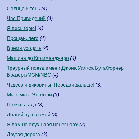
Солнце и тень
(4)
Час Привидений
(4)
Я весь горю!
(4)
Прощай, лето
(4)
Время уходить
(4)
Машина до Килиманджаро
(4)
Траурный поезд имени Джона Уилкса Бута/Уорнер
Бразерс/MGM/NBC
(4)
Чудеса и диковины! Передай дальше!
(3)
Мы с мисс Эпплтри
(3)
Полчаса ада
(3)
Долгий путь домой
(3)
Я вам не олух царя небесного!
(3)
Другая дорога
(3)