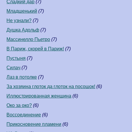
Сладкий дар
(7)
Младшенький
(7)
Не узнали?
(7)
Душка Адольф
(7)
Массинелло Пьетро
(7)
В Париж, скорей в Париж!
(7)
Пустыня
(7)
Силач
(7)
Лаз в потолке
(7)
За хозяина глоток да глоток на посошок!
(6)
Иллюстрированная женщина
(6)
Око за око?
(6)
Воссоединение
(6)
Прикосновение пламени
(6)