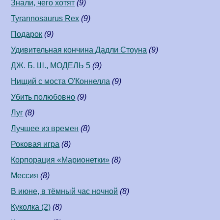
Знали, чего хотят
(9)
Tyrannosaurus Rex
(9)
Подарок
(9)
Удивительная кончина Дадли Стоуна
(9)
ДЖ. Б. Ш., МОДЕЛЬ 5
(9)
Нищий с моста О'Коннелла
(9)
Убить полюбовно
(9)
Луг
(8)
Лучшее из времен
(8)
Роковая игра
(8)
Корпорация «Марионетки»
(8)
Мессия
(8)
В июне, в тёмный час ночной
(8)
Куколка (2)
(8)