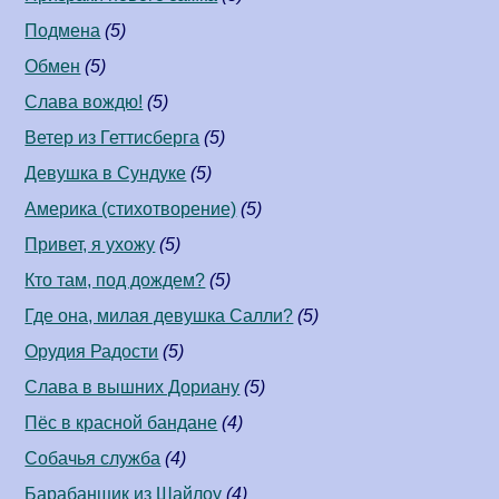
Подмена
(5)
Обмен
(5)
Слава вождю!
(5)
Ветер из Геттисберга
(5)
Девушка в Сундуке
(5)
Америка (стихотворение)
(5)
Привет, я ухожу
(5)
Кто там, под дождем?
(5)
Где она, милая девушка Салли?
(5)
Орудия Радости
(5)
Слава в вышних Дориану
(5)
Пёс в красной бандане
(4)
Собачья служба
(4)
Барабанщик из Шайлоу
(4)