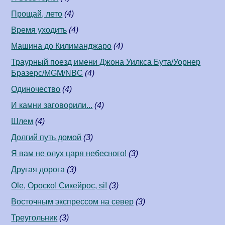
Прощай, лето
(4)
Время уходить
(4)
Машина до Килиманджаро
(4)
Траурный поезд имени Джона Уилкса Бута/Уорнер
Бразерс/MGM/NBC
(4)
Одиночество
(4)
И камни заговорили...
(4)
Шлем
(4)
Долгий путь домой
(3)
Я вам не олух царя небесного!
(3)
Другая дорога
(3)
Ole, Ороско! Сикейрос, si!
(3)
Восточным экспрессом на север
(3)
Треугольник
(3)