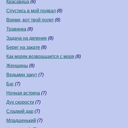
Красавица
(8)
Спустись в мой подвал
(8)
Время, вот твой полет
(8)
Травинка
(8)
Задача на деление
(8)
Берег на закате
(8)
Как моряк возвращается с моря
(8)
Женщины
(8)
Ведьмин закут
(7)
Баг
(7)
Ночная встреча
(7)
Дух скорости
(7)
Сладкий дар
(7)
Младшенький
(7)