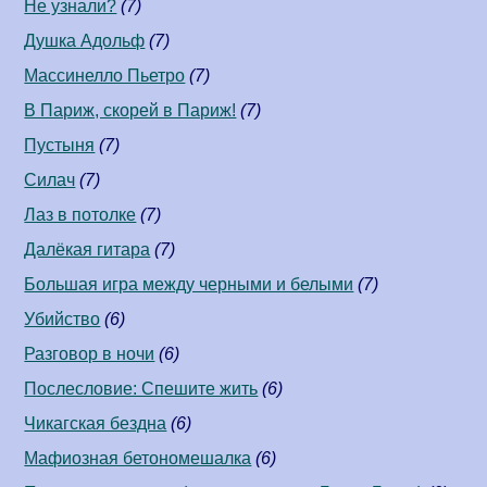
Не узнали?
(7)
Душка Адольф
(7)
Массинелло Пьетро
(7)
В Париж, скорей в Париж!
(7)
Пустыня
(7)
Силач
(7)
Лаз в потолке
(7)
Далёкая гитара
(7)
Большая игра между черными и белыми
(7)
Убийство
(6)
Разговор в ночи
(6)
Послесловие: Спешите жить
(6)
Чикагская бездна
(6)
Мафиозная бетономешалка
(6)