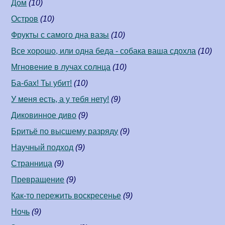
Дом
(10)
Остров
(10)
Фрукты с самого дна вазы
(10)
Все хорошо, или одна беда - собака ваша сдохла
(10)
Мгновение в лучах солнца
(10)
Ба-бах! Ты убит!
(10)
У меня есть, а у тебя нету!
(9)
Диковинное диво
(9)
Бритьё по высшему разряду
(9)
Научный подход
(9)
Странница
(9)
Превращение
(9)
Как-то пережить воскресенье
(9)
Ночь
(9)