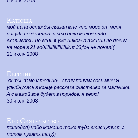
6 июня 2008
Катюша
мой папа однажды сказал мне что море от меня
никуда не денецца..и что пока молод надо
вкалывать..но ведь я уже никогда в жизни не поеду
на море в 21 год!!!!!!!!!!!!!!!!!!!&# 33;!он не понял((
21 июля 2008
Евгения
Ух ты, замечательно! - сразу подумалось мне! Я
улыбнулась в конце рассказа счастливо за мальчика.
А с мамой все будет в порядке, я верю!
30 июля 2008
Его Сиятельство
психодел) надо мамаше тоже туда втиснуться, а
потом пугать папу))