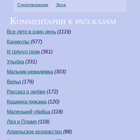
Стихотворения
Эссе
Комментарии к рассказам
Все лето в один день
(1119)
Каникулы
(577)
И грянул гром
(361)
Улыбка
(331)
Мальчик-невидимка
(303)
Вельд
(176)
Рассказ о любви
(172)
Кошкина пижама
(120)
Маленький убийца
(118)
Лёд и Пламя
(118)
Апрельское колдовство
(88)