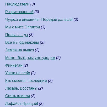
Наблюдатели
(3)
Разрисованный
(3)
Чудеса и диковины! Передай дальше!
(3)
Мы с мисс Эпплтри
(3)
Полчаса ада
(3)
Все мы одинаковы
(2)
Земля на вывоз
(2)
Может быть, мы уже уходим
(2)
Финнеган
(2)
Улети на небо
(2)
Кто смеется последним
(2)
Лазарь, Восстань!
(2)
Опять влипли
(2)
Лафайет, Прощай!
(2)