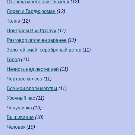
От греха моего очисти меня
(12)
Лорел и Гарди: роман
(12)
Толпа
(12)
Поиграем В «Отраву»
(11)
Разговор оплачен заранее
(11)
Золотой змей, серебряный ветер
(11)
Город
(11)
Нечисть над лестницей
(11)
Чертово колесо
(11)
Все мои враги мертвы
(11)
Урочный час
(11)
Чепушинка
(10)
Вышивание
(10)
Человек
(10)