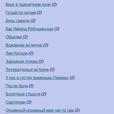
Враг в пшеничном поле
(2)
Гольф по ночам
(2)
День смерти
(2)
Как Умерла Рябушинская
(2)
Объедки
(2)
Вождение вслепую
(2)
Лик Натали
(2)
Заводная птичка
(2)
Литературные встречи
(2)
У нас в гостях маменька Перкинс
(2)
После бала
(2)
Болотные страсти
(2)
Светлячки
(2)
Огромный-огромный мир где-то там
(2)