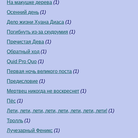
На макушке дерева
(1)
Осенний день
(1)
Дело жизни Хуана Диаса
(1)
Погибнуть из-за скудоумия
(1)
Пречистая Дева
(1)
Обратный ход
(1)
Quid Pro Quo
(1)
Первая ночь великого поста
(1)
Предисловие
(1)
Мертвец никогда не воскреснет
(1)
Пёс
(1)
Лети, лети, лети, лети, лети, лети, лети, лети!
(1)
Тролль
(1)
Лучезарный Феникс
(1)