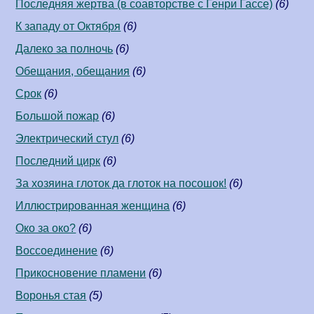
Последняя жертва (в соавторстве c Генри Гассе)
(6)
К западу от Октября
(6)
Далеко за полночь
(6)
Обещания, обещания
(6)
Срок
(6)
Большой пожар
(6)
Электрический стул
(6)
Последний цирк
(6)
За хозяина глоток да глоток на посошок!
(6)
Иллюстрированная женщина
(6)
Око за око?
(6)
Воссоединение
(6)
Прикосновение пламени
(6)
Воронья стая
(5)