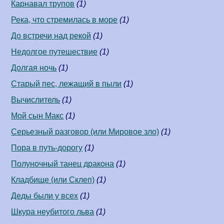
Карнавал трупов
(1)
Река, что стремилась в море
(1)
До встречи над рекой
(1)
Недолгое путешествие
(1)
Долгая ночь
(1)
Старый пес, лежащий в пыли
(1)
Вычислитель
(1)
Мой сын Макс
(1)
Серьезный разговор (или Мировое зло)
(1)
Пора в путь-дорогу
(1)
Полуночный танец дракона
(1)
Кладбище (или Склеп)
(1)
Деды были у всех
(1)
Шкура неубитого льва
(1)