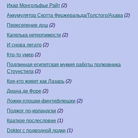
Икар Монгольфье Райт
(2)
Аккумулятор Скотта Фицжеральда/Толстого/Ахава
(2)
Переселение душ
(2)
Капелька нетерпимости
(2)
И снова легато
(2)
Кто-то умер
(2)
Подлинная египетская мумия работы полковника
Стоунстила
(2)
Кое-кто живет как Лазарь
(2)
Диана де Форе
(2)
Ложки-плошки-финтифлюшки
(2)
Поджог по-ирландски
(2)
Краткое послесловие
(1)
Doktor с подводной лодки
(1)