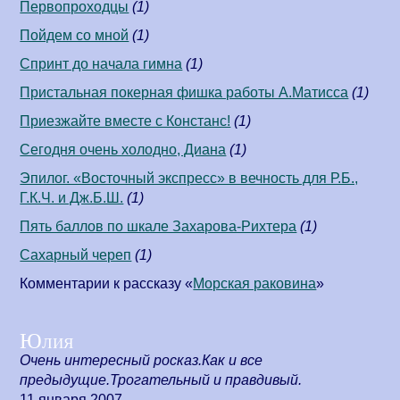
Первопроходцы
(1)
Пойдем со мной
(1)
Спринт до начала гимна
(1)
Пристальная покерная фишка работы А.Матисса
(1)
Приезжайте вместе с Констанс!
(1)
Сегодня очень холодно, Диана
(1)
Эпилог. «Восточный экспресс» в вечность для Р.Б.,
Г.К.Ч. и Дж.Б.Ш.
(1)
Пять баллов по шкале Захарова-Рихтера
(1)
Сахарный череп
(1)
Комментарии к рассказу «
Морская раковина
»
Юлия
Очень интересный росказ.Как и все
предыдущие.Трогательный и правдивый.
11 января 2007