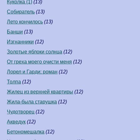
Куколка (1)
(13)
Собиратель
(13)
Лето кончилось
(13)
Банши
(13)
Изгнанники
(12)
Золотые яблоки солнца
(12)
От греха моего очисти меня
(12)
Лорел и Гарди: роман
(12)
Толпа
(12)
Жилец из верхней квартиры
(12)
Жила-была старушка
(12)
Чудотворец
(12)
Акведук
(12)
Бетономешалка
(12)