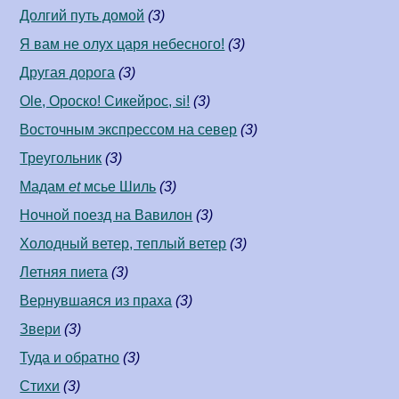
Долгий путь домой
(3)
Я вам не олух царя небесного!
(3)
Другая дорога
(3)
Ole, Ороско! Сикейрос, si!
(3)
Восточным экспрессом на север
(3)
Треугольник
(3)
Мадам
et
мсье Шиль
(3)
Ночной поезд на Вавилон
(3)
Холодный ветер, теплый ветер
(3)
Летняя пиета
(3)
Вернувшаяся из праха
(3)
Звери
(3)
Туда и обратно
(3)
Стихи
(3)