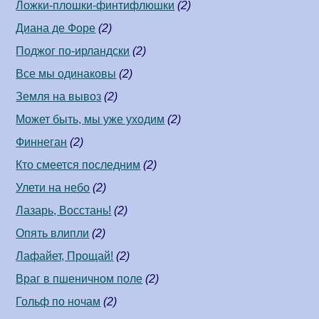
Ложки-плошки-финтифлюшки
(2)
Диана де Форе
(2)
Поджог по-ирландски
(2)
Все мы одинаковы
(2)
Земля на вывоз
(2)
Может быть, мы уже уходим
(2)
Финнеган
(2)
Кто смеется последним
(2)
Улети на небо
(2)
Лазарь, Восстань!
(2)
Опять влипли
(2)
Лафайет, Прощай!
(2)
Враг в пшеничном поле
(2)
Гольф по ночам
(2)