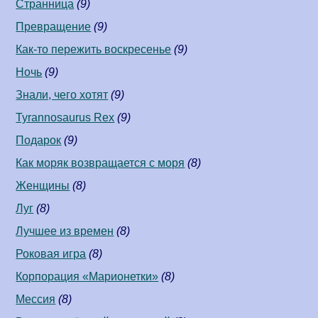
Странница
(9)
Превращение
(9)
Как-то пережить воскресенье
(9)
Ночь
(9)
Знали, чего хотят
(9)
Tyrannosaurus Rex
(9)
Подарок
(9)
Как моряк возвращается с моря
(8)
Женщины
(8)
Луг
(8)
Лучшее из времен
(8)
Роковая игра
(8)
Корпорация «Марионетки»
(8)
Мессия
(8)