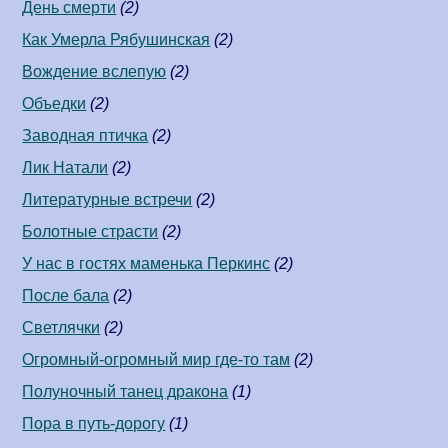
День смерти
(2)
Как Умерла Рябушинская
(2)
Вождение вслепую
(2)
Объедки
(2)
Заводная птичка
(2)
Лик Натали
(2)
Литературные встречи
(2)
Болотные страсти
(2)
У нас в гостях маменька Перкинс
(2)
После бала
(2)
Светлячки
(2)
Огромный-огромный мир где-то там
(2)
Полуночный танец дракона
(1)
Пора в путь-дорогу
(1)