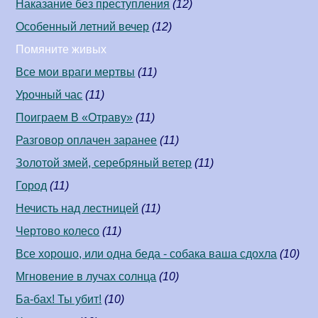
Наказание без преступления
(12)
Особенный летний вечер
(12)
Помяните живых
Все мои враги мертвы
(11)
Урочный час
(11)
Поиграем В «Отраву»
(11)
Разговор оплачен заранее
(11)
Золотой змей, серебряный ветер
(11)
Город
(11)
Нечисть над лестницей
(11)
Чертово колесо
(11)
Все хорошо, или одна беда - собака ваша сдохла
(10)
Мгновение в лучах солнца
(10)
Ба-бах! Ты убит!
(10)