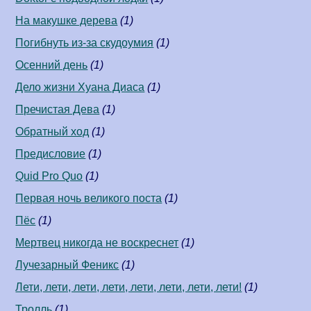
На макушке дерева
(1)
Погибнуть из-за скудоумия
(1)
Осенний день
(1)
Дело жизни Хуана Диаса
(1)
Пречистая Дева
(1)
Обратный ход
(1)
Предисловие
(1)
Quid Pro Quo
(1)
Первая ночь великого поста
(1)
Пёс
(1)
Мертвец никогда не воскреснет
(1)
Лучезарный Феникс
(1)
Лети, лети, лети, лети, лети, лети, лети, лети!
(1)
Тролль
(1)