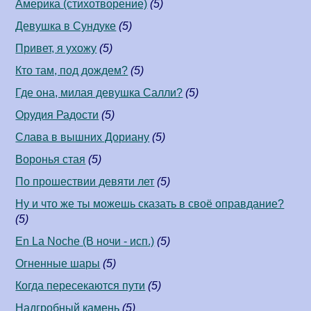
Америка (стихотворение)
(5)
Девушка в Сундуке
(5)
Привет, я ухожу
(5)
Кто там, под дождем?
(5)
Где она, милая девушка Салли?
(5)
Орудия Радости
(5)
Слава в вышних Дориану
(5)
Воронья стая
(5)
По прошествии девяти лет
(5)
Ну и что же ты можешь сказать в своё оправдание?
(5)
En La Noche (В ночи - исп.)
(5)
Огненные шары
(5)
Когда пересекаются пути
(5)
Надгробный камень
(5)