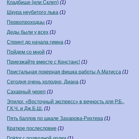
Кладбище (или Склеп)
(1)
Шкура неубитого льва
(1)
Первопроходцы
(1)
Деды были у всех
(1)
Спринт до начала гимна
(1)
Пойдем со мной
(1)
Приезжайте вместе с Констанс!
(1)
Пристальная покерная фишка работы А.Матисса
(1)
Сегодня очень холодно, Диана
(1)
Сахарный череп
(1)
Эпилог. «Восточный экспресс» в вечность для Р.Б.,
Г.К.Ч. и Дж.Б.Ш.
(1)
Пять баллов по шкале Захарова-Рихтера
(1)
Краткое послесловие
(1)
Doktor с подводной лодки
(1)