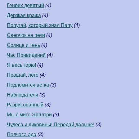
Генрих девятый
(4)
Дерзкая кража
(4)
Попугай, который знал Папу
(4)
Сверчок на печи
(4)
Солнце и тень
(4)
Час Привидений
(4)
Я весь горю!
(4)
Прощай, лето
(4)
Подломится ветка
(3)
Наблюдатели
(3)
Разрисованный
(3)
Мы с мисс Эпплтри
(3)
Чудеса и диковины! Передай дальше!
(3)
Полчаса ада
(3)