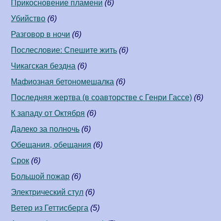
Прикосновение пламени
(6)
Убийство
(6)
Разговор в ночи
(6)
Послесловие: Спешите жить
(6)
Чикагская бездна
(6)
Мафиозная бетономешалка
(6)
Последняя жертва (в соавторстве c Генри Гассе)
(6)
К западу от Октября
(6)
Далеко за полночь
(6)
Обещания, обещания
(6)
Срок
(6)
Большой пожар
(6)
Электрический стул
(6)
Ветер из Геттисберга
(5)