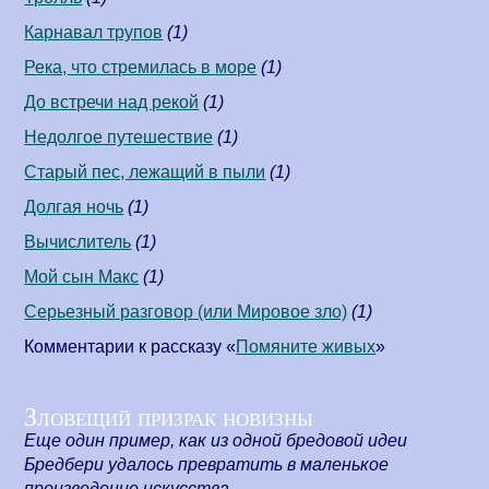
Карнавал трупов
(1)
Река, что стремилась в море
(1)
До встречи над рекой
(1)
Недолгое путешествие
(1)
Старый пес, лежащий в пыли
(1)
Долгая ночь
(1)
Вычислитель
(1)
Мой сын Макс
(1)
Серьезный разговор (или Мировое зло)
(1)
Комментарии к рассказу «
Помяните живых
»
Зловещий призрак новизны
Еще один пример, как из одной бредовой идеи
Бредбери удалось превратить в маленькое
произведение искусства