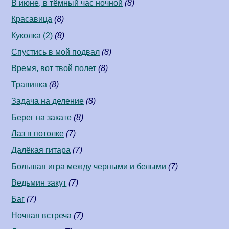
В июне, в тёмный час ночной
(8)
Красавица
(8)
Куколка (2)
(8)
Спустись в мой подвал
(8)
Время, вот твой полет
(8)
Травинка
(8)
Задача на деление
(8)
Берег на закате
(8)
Лаз в потолке
(7)
Далёкая гитара
(7)
Большая игра между черными и белыми
(7)
Ведьмин закут
(7)
Баг
(7)
Ночная встреча
(7)