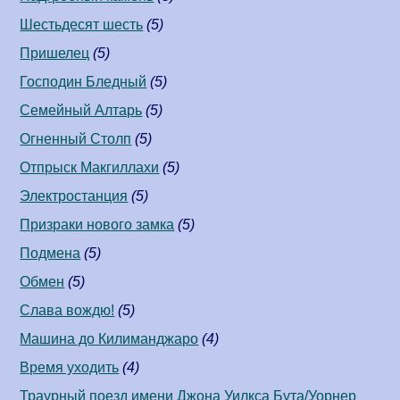
Шестьдесят шесть
(5)
Пришелец
(5)
Господин Бледный
(5)
Семейный Алтарь
(5)
Огненный Столп
(5)
Отпрыск Макгиллахи
(5)
Электростанция
(5)
Призраки нового замка
(5)
Подмена
(5)
Обмен
(5)
Слава вождю!
(5)
Машина до Килиманджаро
(4)
Время уходить
(4)
Траурный поезд имени Джона Уилкса Бута/Уорнер