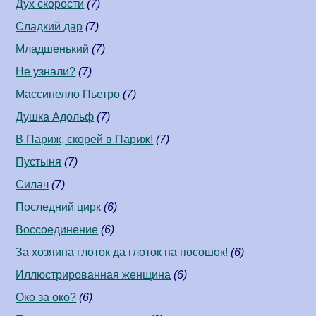
Дух скорости
(7)
Сладкий дар
(7)
Младшенький
(7)
Не узнали?
(7)
Массинелло Пьетро
(7)
Душка Адольф
(7)
В Париж, скорей в Париж!
(7)
Пустыня
(7)
Силач
(7)
Последний цирк
(6)
Воссоединение
(6)
За хозяина глоток да глоток на посошок!
(6)
Иллюстрированная женщина
(6)
Око за око?
(6)