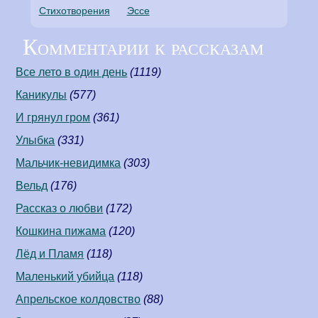
Стихотворения
Эссе
Комментарии к рассказам
Все лето в один день
(1119)
Каникулы
(577)
И грянул гром
(361)
Улыбка
(331)
Мальчик-невидимка
(303)
Вельд
(176)
Рассказ о любви
(172)
Кошкина пижама
(120)
Лёд и Пламя
(118)
Маленький убийца
(118)
Апрельское колдовство
(88)