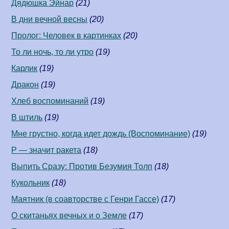
Дядюшка Эйнар
(21)
В дни вечной весны
(20)
Пролог: Человек в картинках
(20)
То ли ночь, то ли утро
(19)
Карлик
(19)
Дракон
(19)
Хлеб воспоминаний
(19)
В штиль
(19)
Мне грустно, когда идет дождь (Воспоминание)
(19)
Р — значит ракета
(18)
Выпить Сразу: Против Безумия Толп
(18)
Кукольник
(18)
Маятник (в соавторстве c Генри Гассе)
(17)
О скитаньях вечных и о Земле
(17)