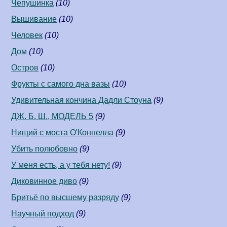
Чепушинка
(10)
Вышивание
(10)
Человек
(10)
Дом
(10)
Остров
(10)
Фрукты с самого дна вазы
(10)
Удивительная кончина Дадли Стоуна
(9)
ДЖ. Б. Ш., МОДЕЛЬ 5
(9)
Нищий с моста О'Коннелла
(9)
Убить полюбовно
(9)
У меня есть, а у тебя нету!
(9)
Диковинное диво
(9)
Бритьё по высшему разряду
(9)
Научный подход
(9)