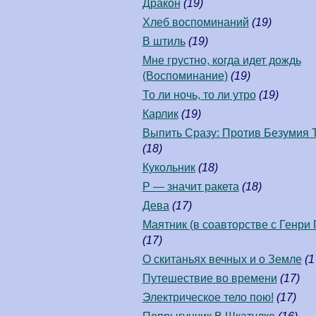
Дракон
(19)
Хлеб воспоминаний
(19)
В штиль
(19)
Мне грустно, когда идет дождь
(Воспоминание)
(19)
То ли ночь, то ли утро
(19)
Карлик
(19)
Выпить Сразу: Против Безумия 
(18)
Кукольник
(18)
Р — значит ракета
(18)
Дева
(17)
Маятник (в соавторстве c Генри 
(17)
О скитаньях вечных и о Земле
(1
Путешествие во времени
(17)
Электрическое тело пою!
(17)