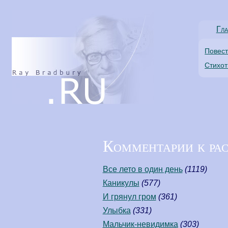
Гла
Повес
Стихо
Комментарии к ра
Все лето в один день
(1119)
Каникулы
(577)
И грянул гром
(361)
Улыбка
(331)
Мальчик-невидимка
(303)