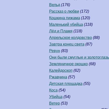
Вельд
(176)
Рассказ о любви
(172)
Кошкина пижама
(120)
Маленький убийца
(118)
Лёд и Пламя
(118)
Апрельское колдовство
(88)
Завтра конец света
(87)
Ревун
(83)
Они были смуглые и золотоглаз
Земляничное окошко
(68)
Калейдоскоп
(62)
Ржавчина
(57)
Детская площадка
(55)
Коса
(54)
Убийца
(54)
Ветер
(53)