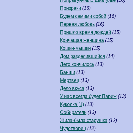
Попрыгунчик В Шкатулке
(16)
Призраки
(16)
Будем самими собой
(16)
Первая любовь
(16)
Пришло время дождей
(15)
Кричащая женщина
(15)
Кошки-мышки
(15)
Дом разделившийся
(14)
Лето кончилось
(13)
Банши
(13)
Мертвец
(13)
Дело вкуса
(13)
У нас всегда будет Париж
(13)
Куколка (1)
(13)
Собиратель
(13)
Жила-была старушка
(12)
Чудотворец
(12)