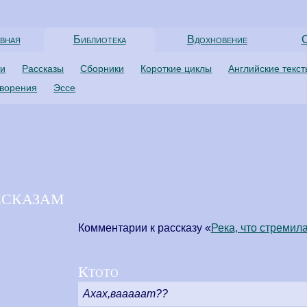
вная
Библиотека
Вдохновение
С
ти
Рассказы
Сборники
Короткие циклы
Английские текс
творения
Эссе
ссказам
Комментарии к рассказу «
Река, что стремил
Ктото
Ахах,вааааат??