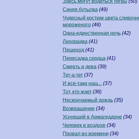
Здесь могут водиться тигры
(50)
Синяя бутылка
(49)
Чудесный костюм цвета сливочн
мороженого
(46)
Одна-единственная ночь
(42)
Лихорадка
(41)
Пешеход
(41)
Пересадка сердца
(41)
Смерть и дева
(39)
Тет-а-тет
(37)
И все-таки наш...
(37)
Тот, кто ждет
(36)
Нескончаемый дождь
(35)
Возвращение
(34)
Уснувший в Армагеддоне
(34)
Человек в воздухе
(34)
Провал во времени
(34)