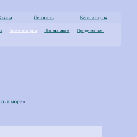
татьи
Личность
Кино и сцена
ты
Комментарии
Школьникам
Предисловия
ась в море
»