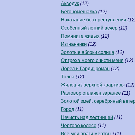
Акведук
(12)
Бетономешалка
(12)
Наказание без преступления
(12
Особенный летний вечер
(12)
Помяните живых
(12)
Изгнанники
(12)
Золотые яблоки солнца
(12)
От греха моего очисти меня
(12)
Лорел и Гарди: роман
(12)
Толпа
(12)
Жилец из верхней квартиры
(12)
Разговор оплачен заранее
(11)
Золотой змей, серебряный вете
Город
(11)
Нечисть над лестницей
(11)
Чертово колесо
(11)
Все мои враги мертвы
(11)