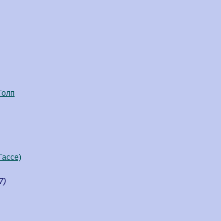
Толп
Гассе)
7)