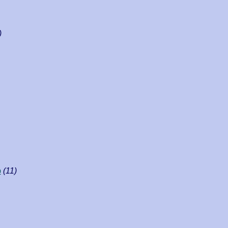
)
р
(11)