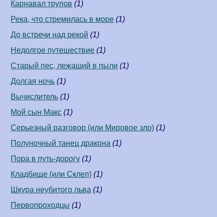
Карнавал трупов
(1)
Река, что стремилась в море
(1)
До встречи над рекой
(1)
Недолгое путешествие
(1)
Старый пес, лежащий в пыли
(1)
Долгая ночь
(1)
Вычислитель
(1)
Мой сын Макс
(1)
Серьезный разговор (или Мировое зло)
(1)
Полуночный танец дракона
(1)
Пора в путь-дорогу
(1)
Кладбище (или Склеп)
(1)
Шкура неубитого льва
(1)
Первопроходцы
(1)