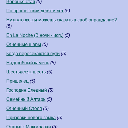
Воронья стая
(5)
По прошествии девяти лет
(5)
Ну и что же ты можешь сказать в своё оправдание?
(5)
En La Noche (В ночи - исп.)
(5)
Огненные шары
(5)
Когда пересекаются пути
(5)
Надгробный камень
(5)
Шестьдесят шесть
(5)
Пришелец
(5)
Господин Бледный
(5)
Семейный Алтарь
(5)
Огненный Столп
(5)
Призраки нового замка
(5)
Отпрыск Макгиллахи
(5)