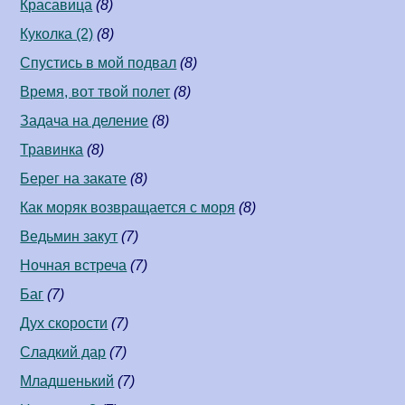
Красавица
(8)
Куколка (2)
(8)
Спустись в мой подвал
(8)
Время, вот твой полет
(8)
Задача на деление
(8)
Травинка
(8)
Берег на закате
(8)
Как моряк возвращается с моря
(8)
Ведьмин закут
(7)
Ночная встреча
(7)
Баг
(7)
Дух скорости
(7)
Сладкий дар
(7)
Младшенький
(7)