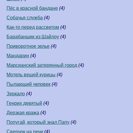
Пёс в красной бандане
(4)
Собачья служба
(4)
Как-то перед рассветом
(4)
Барабанщик из Шайлоу
(4)
Приворотное зелье
(4)
Мандарин
(4)
Марсианский затерянный город
(4)
Мотель вещей курицы
(4)
Пылающий человек
(4)
Зеркало
(4)
Генрих девятый
(4)
Дерзкая кража
(4)
Попугай, который знал Папу
(4)
Сверчок на печи
(4)