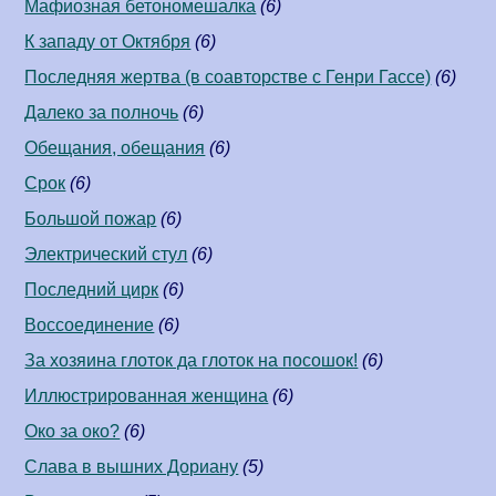
Мафиозная бетономешалка
(6)
К западу от Октября
(6)
Последняя жертва (в соавторстве c Генри Гассе)
(6)
Далеко за полночь
(6)
Обещания, обещания
(6)
Срок
(6)
Большой пожар
(6)
Электрический стул
(6)
Последний цирк
(6)
Воссоединение
(6)
За хозяина глоток да глоток на посошок!
(6)
Иллюстрированная женщина
(6)
Око за око?
(6)
Слава в вышних Дориану
(5)