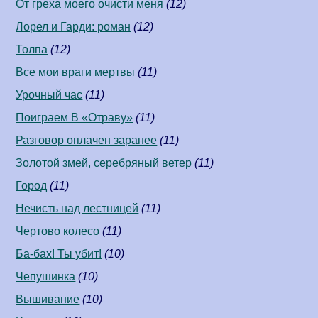
От греха моего очисти меня
(12)
Лорел и Гарди: роман
(12)
Толпа
(12)
Все мои враги мертвы
(11)
Урочный час
(11)
Поиграем В «Отраву»
(11)
Разговор оплачен заранее
(11)
Золотой змей, серебряный ветер
(11)
Город
(11)
Нечисть над лестницей
(11)
Чертово колесо
(11)
Ба-бах! Ты убит!
(10)
Чепушинка
(10)
Вышивание
(10)