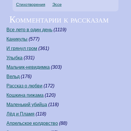
Стихотворения
Эссе
Комментарии к рассказам
Все лето в один день
(1119)
Каникулы
(577)
И грянул гром
(361)
Улыбка
(331)
Мальчик-невидимка
(303)
Вельд
(176)
Рассказ о любви
(172)
Кошкина пижама
(120)
Маленький убийца
(118)
Лёд и Пламя
(118)
Апрельское колдовство
(88)