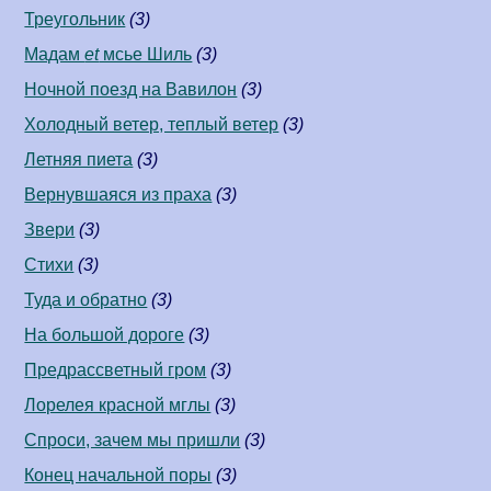
Треугольник
(3)
Мадам
et
мсье Шиль
(3)
Ночной поезд на Вавилон
(3)
Холодный ветер, теплый ветер
(3)
Летняя пиета
(3)
Вернувшаяся из праха
(3)
Звери
(3)
Стихи
(3)
Туда и обратно
(3)
На большой дороге
(3)
Предрассветный гром
(3)
Лорелея красной мглы
(3)
Спроси, зачем мы пришли
(3)
Конец начальной поры
(3)