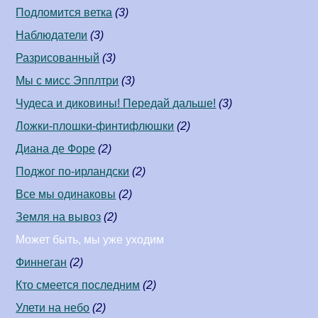
Подломится ветка
(3)
Наблюдатели
(3)
Разрисованный
(3)
Мы с мисс Эпплтри
(3)
Чудеса и диковины! Передай дальше!
(3)
Ложки-плошки-финтифлюшки
(2)
Диана де Форе
(2)
Поджог по-ирландски
(2)
Все мы одинаковы
(2)
Земля на вывоз
(2)
Может быть, мы уже уходим
Финнеган
(2)
Кто смеется последним
(2)
Улети на небо
(2)