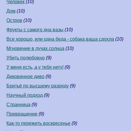
Человек
(10)
Дом
(10)
Остров
(10)
Фрукты с самого дна вазы
(10)
Все хорошо, или одна беда - собака ваша сдохла
(10)
Мгновение в лучах солнца
(10)
Убить полюбовно
(9)
У меня есть, а у тебя нету!
(9)
Диковинное диво
(9)
Бритьё по высшему разряду
(9)
Научный подход
(9)
Странница
(9)
Превращение
(9)
Как-то пережить воскресенье
(9)