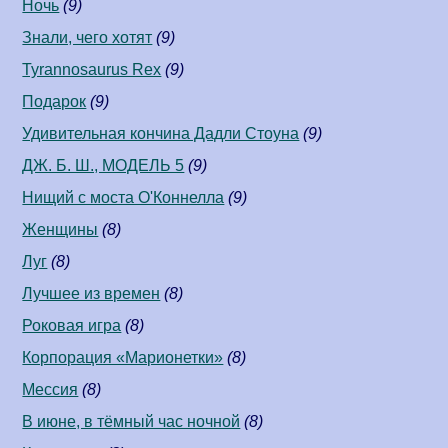
Ночь
(9)
Знали, чего хотят
(9)
Tyrannosaurus Rex
(9)
Подарок
(9)
Удивительная кончина Дадли Стоуна
(9)
ДЖ. Б. Ш., МОДЕЛЬ 5
(9)
Нищий с моста О'Коннелла
(9)
Женщины
(8)
Луг
(8)
Лучшее из времен
(8)
Роковая игра
(8)
Корпорация «Марионетки»
(8)
Мессия
(8)
В июне, в тёмный час ночной
(8)