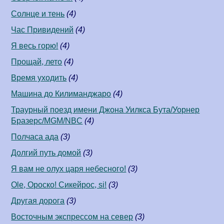
Солнце и тень
(4)
Час Привидений
(4)
Я весь горю!
(4)
Прощай, лето
(4)
Время уходить
(4)
Машина до Килиманджаро
(4)
Траурный поезд имени Джона Уилкса Бута/Уорнер
Бразерс/MGM/NBC
(4)
Полчаса ада
(3)
Долгий путь домой
(3)
Я вам не олух царя небесного!
(3)
Ole, Ороско! Сикейрос, si!
(3)
Другая дорога
(3)
Восточным экспрессом на север
(3)