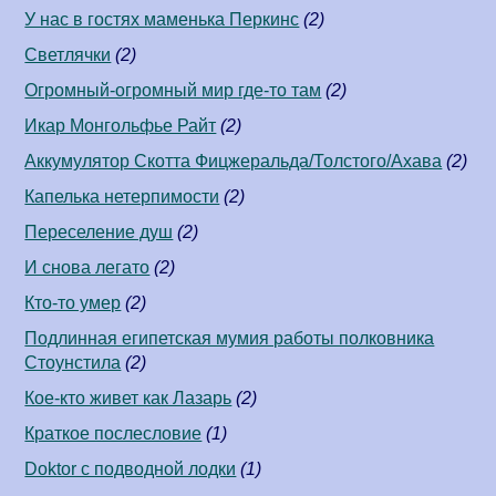
У нас в гостях маменька Перкинс
(2)
Светлячки
(2)
Огромный-огромный мир где-то там
(2)
Икар Монгольфье Райт
(2)
Аккумулятор Скотта Фицжеральда/Толстого/Ахава
(2)
Капелька нетерпимости
(2)
Переселение душ
(2)
И снова легато
(2)
Кто-то умер
(2)
Подлинная египетская мумия работы полковника
Стоунстила
(2)
Кое-кто живет как Лазарь
(2)
Краткое послесловие
(1)
Doktor с подводной лодки
(1)