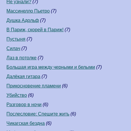
Не узнали?
(7)
Массинелло Пьетро
(7)
Душка Адольф
(7)
В Париж, скорей в Париж!
(7)
Пустыня
(7)
Силач
(7)
Лаз в потолке
(7)
Большая игра между черными и белыми
(7)
Далёкая гитара
(7)
Прикосновение пламени
(6)
Убийство
(6)
Разговор в ночи
(6)
Послесловие: Спешите жить
(6)
Чикагская бездна
(6)