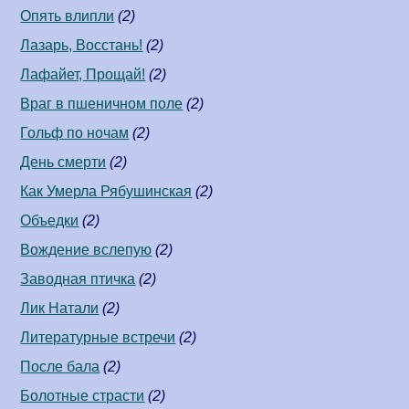
Опять влипли
(2)
Лазарь, Восстань!
(2)
Лафайет, Прощай!
(2)
Враг в пшеничном поле
(2)
Гольф по ночам
(2)
День смерти
(2)
Как Умерла Рябушинская
(2)
Объедки
(2)
Вождение вслепую
(2)
Заводная птичка
(2)
Лик Натали
(2)
Литературные встречи
(2)
После бала
(2)
Болотные страсти
(2)