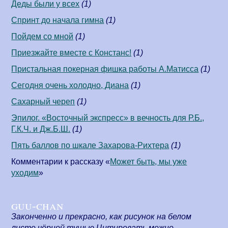
Деды были у всех
(1)
Спринт до начала гимна
(1)
Пойдем со мной
(1)
Приезжайте вместе с Констанс!
(1)
Пристальная покерная фишка работы А.Матисса
(1)
Сегодня очень холодно, Диана
(1)
Сахарный череп
(1)
Эпилог. «Восточный экспресс» в вечность для Р.Б.,
Г.К.Ч. и Дж.Б.Ш.
(1)
Пять баллов по шкале Захарова-Рихтера
(1)
Комментарии к рассказу «
Может быть, мы уже
уходим
»
guu-chan
Законченно и прекрасно, как рисунок на белом
листе чёрной тушью.Цитировать можно