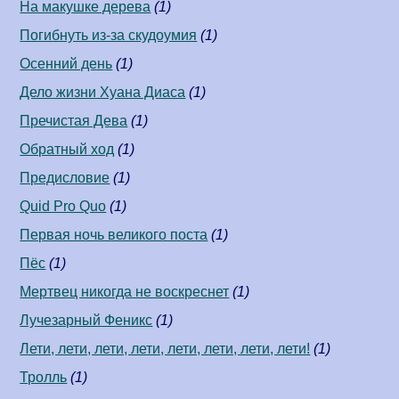
На макушке дерева
(1)
Погибнуть из-за скудоумия
(1)
Осенний день
(1)
Дело жизни Хуана Диаса
(1)
Пречистая Дева
(1)
Обратный ход
(1)
Предисловие
(1)
Quid Pro Quo
(1)
Первая ночь великого поста
(1)
Пёс
(1)
Мертвец никогда не воскреснет
(1)
Лучезарный Феникс
(1)
Лети, лети, лети, лети, лети, лети, лети, лети!
(1)
Тролль
(1)