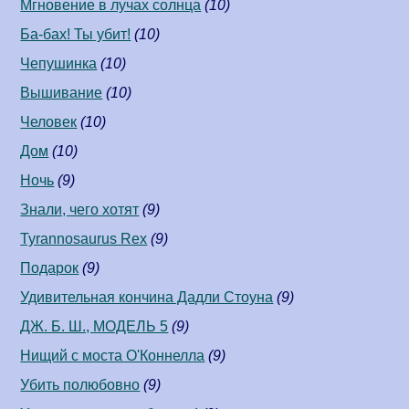
Мгновение в лучах солнца
(10)
Ба-бах! Ты убит!
(10)
Чепушинка
(10)
Вышивание
(10)
Человек
(10)
Дом
(10)
Ночь
(9)
Знали, чего хотят
(9)
Tyrannosaurus Rex
(9)
Подарок
(9)
Удивительная кончина Дадли Стоуна
(9)
ДЖ. Б. Ш., МОДЕЛЬ 5
(9)
Нищий с моста О'Коннелла
(9)
Убить полюбовно
(9)