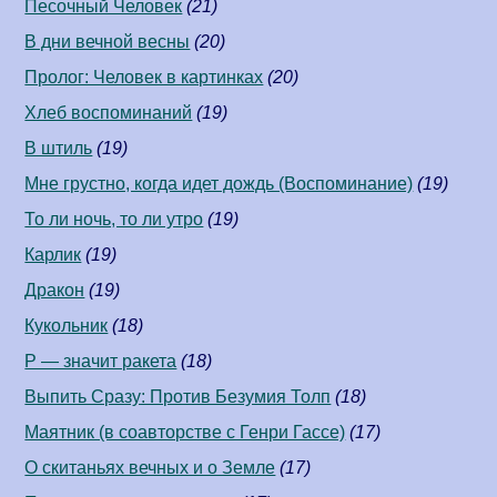
Песочный Человек
(21)
В дни вечной весны
(20)
Пролог: Человек в картинках
(20)
Хлеб воспоминаний
(19)
В штиль
(19)
Мне грустно, когда идет дождь (Воспоминание)
(19)
То ли ночь, то ли утро
(19)
Карлик
(19)
Дракон
(19)
Кукольник
(18)
Р — значит ракета
(18)
Выпить Сразу: Против Безумия Толп
(18)
Маятник (в соавторстве c Генри Гассе)
(17)
О скитаньях вечных и о Земле
(17)