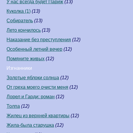
У нас всегда будет Париж
(13)
Куколка (1)
(13)
Собиратель
(13)
Лето кончилось
(13)
Наказание без преступления
(12)
Особенный летний вечер
(12)
Помяните живых
(12)
Изгнанники
Золотые яблоки солнца
(12)
От греха моего очисти меня
(12)
Лорел и Гарди: роман
(12)
Толпа
(12)
Жилец из верхней квартиры
(12)
Жила-была старушка
(12)