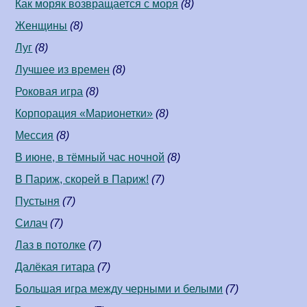
Как моряк возвращается с моря
(8)
Женщины
(8)
Луг
(8)
Лучшее из времен
(8)
Роковая игра
(8)
Корпорация «Марионетки»
(8)
Мессия
(8)
В июне, в тёмный час ночной
(8)
В Париж, скорей в Париж!
(7)
Пустыня
(7)
Силач
(7)
Лаз в потолке
(7)
Далёкая гитара
(7)
Большая игра между черными и белыми
(7)