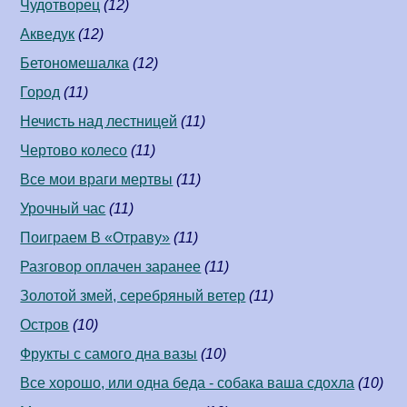
Чудотворец
(12)
Акведук
(12)
Бетономешалка
(12)
Город
(11)
Нечисть над лестницей
(11)
Чертово колесо
(11)
Все мои враги мертвы
(11)
Урочный час
(11)
Поиграем В «Отраву»
(11)
Разговор оплачен заранее
(11)
Золотой змей, серебряный ветер
(11)
Остров
(10)
Фрукты с самого дна вазы
(10)
Все хорошо, или одна беда - собака ваша сдохла
(10)