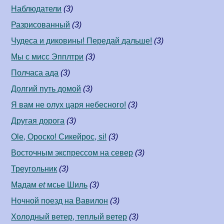
Наблюдатели
(3)
Разрисованный
(3)
Чудеса и диковины! Передай дальше!
(3)
Мы с мисс Эпплтри
(3)
Полчаса ада
(3)
Долгий путь домой
(3)
Я вам не олух царя небесного!
(3)
Другая дорога
(3)
Ole, Ороско! Сикейрос, si!
(3)
Восточным экспрессом на север
(3)
Треугольник
(3)
Мадам
et
мсье Шиль
(3)
Ночной поезд на Вавилон
(3)
Холодный ветер, теплый ветер
(3)