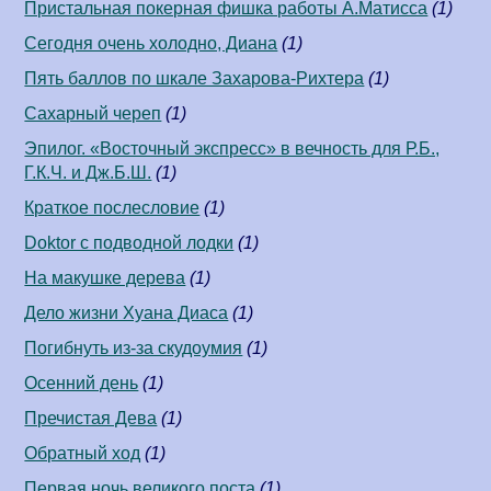
Пристальная покерная фишка работы А.Матисса
(1)
Сегодня очень холодно, Диана
(1)
Пять баллов по шкале Захарова-Рихтера
(1)
Сахарный череп
(1)
Эпилог. «Восточный экспресс» в вечность для Р.Б.,
Г.К.Ч. и Дж.Б.Ш.
(1)
Краткое послесловие
(1)
Doktor с подводной лодки
(1)
На макушке дерева
(1)
Дело жизни Хуана Диаса
(1)
Погибнуть из-за скудоумия
(1)
Осенний день
(1)
Пречистая Дева
(1)
Обратный ход
(1)
Первая ночь великого поста
(1)