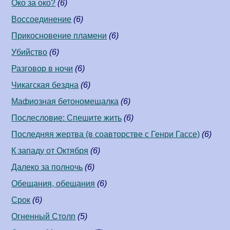
Око за око?
(6)
Воссоединение
(6)
Прикосновение пламени
(6)
Убийство
(6)
Разговор в ночи
(6)
Чикагская бездна
(6)
Мафиозная бетономешалка
(6)
Послесловие: Спешите жить
(6)
Последняя жертва (в соавторстве c Генри Гассе)
(6)
К западу от Октября
(6)
Далеко за полночь
(6)
Обещания, обещания
(6)
Срок
(6)
Огненный Столп
(5)