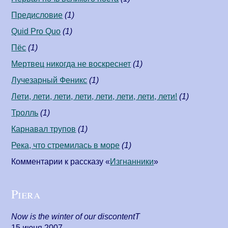
Предисловие
(1)
Quid Pro Quo
(1)
Пёс
(1)
Мертвец никогда не воскреснет
(1)
Лучезарный Феникс
(1)
Лети, лети, лети, лети, лети, лети, лети, лети!
(1)
Тролль
(1)
Карнавал трупов
(1)
Река, что стремилась в море
(1)
Комментарии к рассказу «
Изгнанники
»
Piera
Now is the winter of our discontentT
15 июня 2007