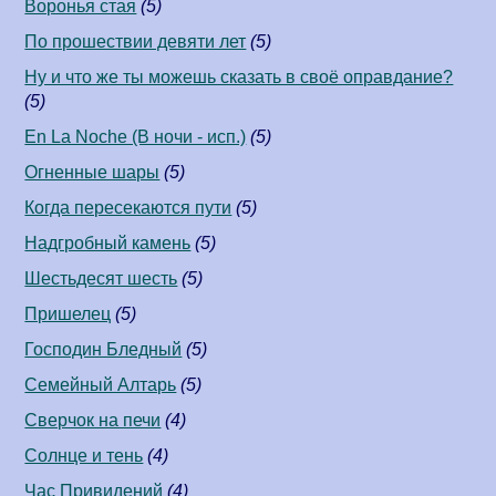
Воронья стая
(5)
По прошествии девяти лет
(5)
Ну и что же ты можешь сказать в своё оправдание?
(5)
En La Noche (В ночи - исп.)
(5)
Огненные шары
(5)
Когда пересекаются пути
(5)
Надгробный камень
(5)
Шестьдесят шесть
(5)
Пришелец
(5)
Господин Бледный
(5)
Семейный Алтарь
(5)
Сверчок на печи
(4)
Солнце и тень
(4)
Час Привидений
(4)