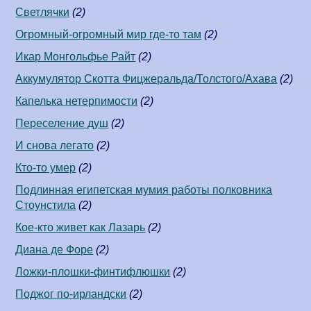
Светлячки
(2)
Огромный-огромный мир где-то там
(2)
Икар Монгольфье Райт
(2)
Аккумулятор Скотта Фицжеральда/Толстого/Ахава
(2)
Капелька нетерпимости
(2)
Переселение душ
(2)
И снова легато
(2)
Кто-то умер
(2)
Подлинная египетская мумия работы полковника
Стоунстила
(2)
Кое-кто живет как Лазарь
(2)
Диана де Форе
(2)
Ложки-плошки-финтифлюшки
(2)
Поджог по-ирландски
(2)