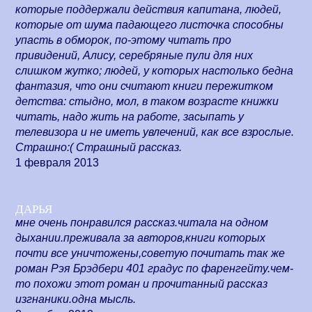
которые поддержали действия капитана, людей,
которые от шума падающего листочка способны
упасть в обморок, по-этому читать про
привидений, Алису, серебряные пули для них
слишком жутко; людей, у которых настолько бедна
фантазия, что они считают книги пережитком
детства: стыдно, мол, в таком возрасте книжки
читать, надо жить на работе, засыпать у
телевизора и не иметь увлечений, как все взрослые.
Страшно:( Страшный рассказ.
1 февраля 2013
дарья
мне очень понравился рассказ.читала на одном
дыхании.преживала за авторов,книги которых
почти все уничтожены,советую почитать так же
роман Рэя Брэдбери 401 градус по фаренгейту.чем-
то похожи этот роман и прочитанный рассказ
изгнаники.одна мысль.