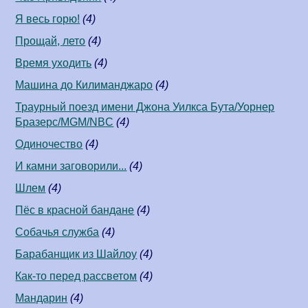
Я весь горю!
(4)
Прощай, лето
(4)
Время уходить
(4)
Машина до Килиманджаро
(4)
Траурный поезд имени Джона Уилкса Бута/Уорнер
Бразерс/MGM/NBC
(4)
Одиночество
(4)
И камни заговорили...
(4)
Шлем
(4)
Пёс в красной бандане
(4)
Собачья служба
(4)
Барабанщик из Шайлоу
(4)
Как-то перед рассветом
(4)
Мандарин
(4)