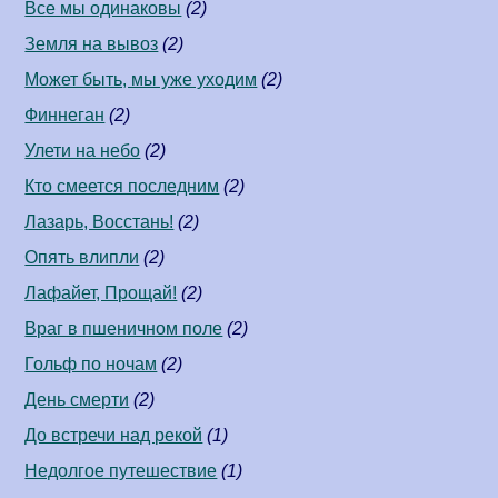
Все мы одинаковы
(2)
Земля на вывоз
(2)
Может быть, мы уже уходим
(2)
Финнеган
(2)
Улети на небо
(2)
Кто смеется последним
(2)
Лазарь, Восстань!
(2)
Опять влипли
(2)
Лафайет, Прощай!
(2)
Враг в пшеничном поле
(2)
Гольф по ночам
(2)
День смерти
(2)
До встречи над рекой
(1)
Недолгое путешествие
(1)