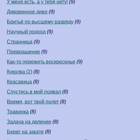
У меня есть, а у тебя нету!
(9)
Диковинное диво
(9)
Бритьё по высшему разряду
(9)
Научный подход
(9)
Странница
(9)
Превращение
(9)
Как-то пережить воскресенье
(9)
Куколка (2)
(8)
Красавица
(8)
Спустись в мой подвал
(8)
Время, вот твой полет
(8)
Травинка
(8)
Задача на деление
(8)
Берег на закате
(8)