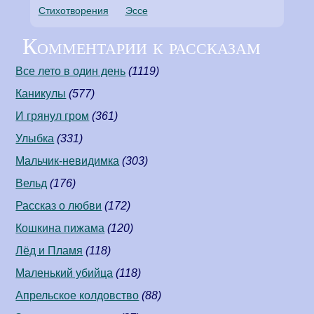
Стихотворения
Эссе
Комментарии к рассказам
Все лето в один день
(1119)
Каникулы
(577)
И грянул гром
(361)
Улыбка
(331)
Мальчик-невидимка
(303)
Вельд
(176)
Рассказ о любви
(172)
Кошкина пижама
(120)
Лёд и Пламя
(118)
Маленький убийца
(118)
Апрельское колдовство
(88)