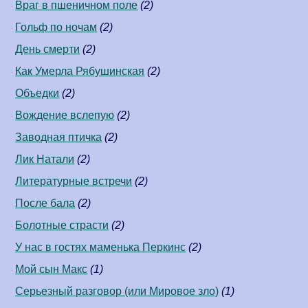
Враг в пшеничном поле
(2)
Гольф по ночам
(2)
День смерти
(2)
Как Умерла Рябушинская
(2)
Объедки
(2)
Вождение вслепую
(2)
Заводная птичка
(2)
Лик Натали
(2)
Литературные встречи
(2)
После бала
(2)
Болотные страсти
(2)
У нас в гостях маменька Перкинс
(2)
Мой сын Макс
(1)
Серьезный разговор (или Мировое зло)
(1)