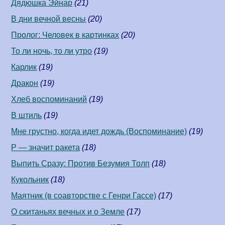
Дядюшка Эйнар
(21)
В дни вечной весны
(20)
Пролог: Человек в картинках
(20)
То ли ночь, то ли утро
(19)
Карлик
(19)
Дракон
(19)
Хлеб воспоминаний
(19)
В штиль
(19)
Мне грустно, когда идет дождь (Воспоминание)
(19)
Р — значит ракета
(18)
Выпить Сразу: Против Безумия Толп
(18)
Кукольник
(18)
Маятник (в соавторстве c Генри Гассе)
(17)
О скитаньях вечных и о Земле
(17)