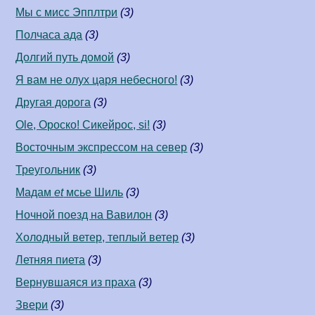
Мы с мисс Эпплтри
(3)
Полчаса ада
(3)
Долгий путь домой
(3)
Я вам не олух царя небесного!
(3)
Другая дорога
(3)
Ole, Ороско! Сикейрос, si!
(3)
Восточным экспрессом на север
(3)
Треугольник
(3)
Мадам
et
мсье Шиль
(3)
Ночной поезд на Вавилон
(3)
Холодный ветер, теплый ветер
(3)
Летняя пиета
(3)
Вернувшаяся из праха
(3)
Звери
(3)