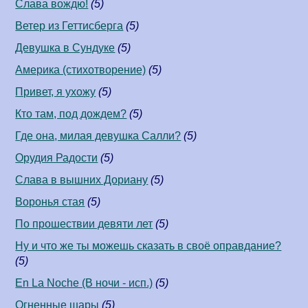
Слава вождю!
(5)
Ветер из Геттисберга
(5)
Девушка в Сундуке
(5)
Америка (стихотворение)
(5)
Привет, я ухожу
(5)
Кто там, под дождем?
(5)
Где она, милая девушка Салли?
(5)
Орудия Радости
(5)
Слава в вышних Дориану
(5)
Воронья стая
(5)
По прошествии девяти лет
(5)
Ну и что же ты можешь сказать в своё оправдание?
(5)
En La Noche (В ночи - исп.)
(5)
Огненные шары
(5)