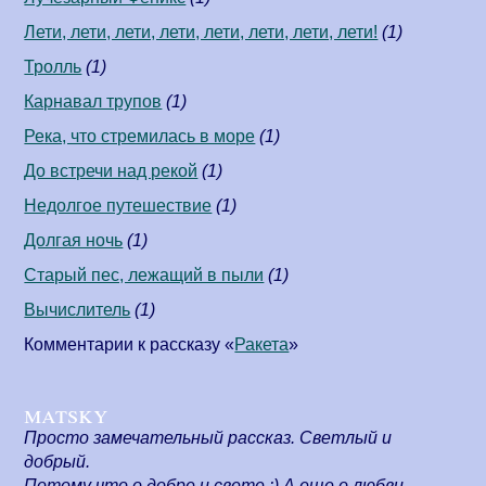
Лети, лети, лети, лети, лети, лети, лети, лети!
(1)
Тролль
(1)
Карнавал трупов
(1)
Река, что стремилась в море
(1)
До встречи над рекой
(1)
Недолгое путешествие
(1)
Долгая ночь
(1)
Старый пес, лежащий в пыли
(1)
Вычислитель
(1)
Комментарии к рассказу «
Ракета
»
matsky
Просто замечательный рассказ. Светлый и
добрый.
Потому что о добре и свете :) А еще о любви,