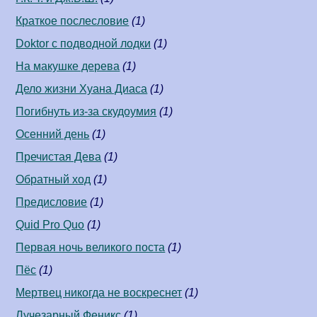
Краткое послесловие
(1)
Doktor с подводной лодки
(1)
На макушке дерева
(1)
Дело жизни Хуана Диаса
(1)
Погибнуть из-за скудоумия
(1)
Осенний день
(1)
Пречистая Дева
(1)
Обратный ход
(1)
Предисловие
(1)
Quid Pro Quo
(1)
Первая ночь великого поста
(1)
Пёс
(1)
Мертвец никогда не воскреснет
(1)
Лучезарный Феникс
(1)