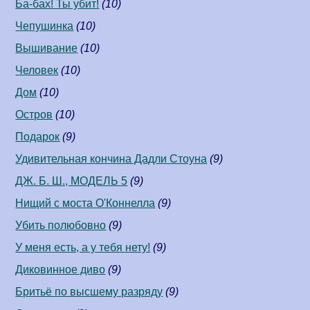
Ба-бах! Ты убит!
(10)
Чепушинка
(10)
Вышивание
(10)
Человек
(10)
Дом
(10)
Остров
(10)
Подарок
(9)
Удивительная кончина Дадли Стоуна
(9)
ДЖ. Б. Ш., МОДЕЛЬ 5
(9)
Нищий с моста О'Коннелла
(9)
Убить полюбовно
(9)
У меня есть, а у тебя нету!
(9)
Диковинное диво
(9)
Бритьё по высшему разряду
(9)