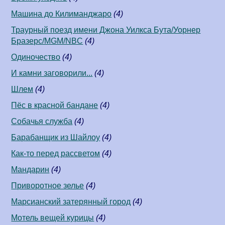
Машина до Килиманджаро
(4)
Траурный поезд имени Джона Уилкса Бута/Уорнер
Бразерс/MGM/NBC
(4)
Одиночество
(4)
И камни заговорили...
(4)
Шлем
(4)
Пёс в красной бандане
(4)
Собачья служба
(4)
Барабанщик из Шайлоу
(4)
Как-то перед рассветом
(4)
Мандарин
(4)
Приворотное зелье
(4)
Марсианский затерянный город
(4)
Мотель вещей курицы
(4)