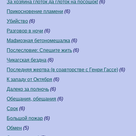
За хозяина глоток да глоток на посошок!
(6)
Прикосновение пламени
(6)
Убийство
(6)
Разговор в ночи
(6)
Мафиозная бетономешалка
(6)
Послесловие: Спешите жить
(6)
Чикагская бездна
(6)
Последняя жертва (в соавторстве c Генри Гассе)
(6)
К западу от Октября
(6)
Далеко за полночь
(6)
Обещания, обещания
(6)
Срок
(6)
Большой пожар
(6)
Обмен
(5)