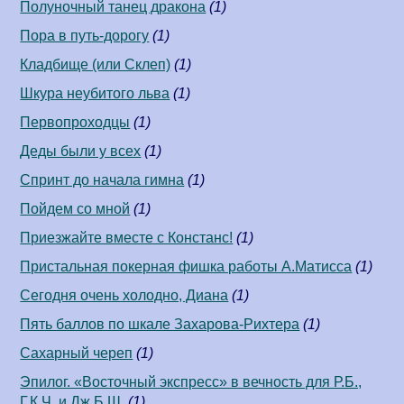
Полуночный танец дракона
(1)
Пора в путь-дорогу
(1)
Кладбище (или Склеп)
(1)
Шкура неубитого льва
(1)
Первопроходцы
(1)
Деды были у всех
(1)
Спринт до начала гимна
(1)
Пойдем со мной
(1)
Приезжайте вместе с Констанс!
(1)
Пристальная покерная фишка работы А.Матисса
(1)
Сегодня очень холодно, Диана
(1)
Пять баллов по шкале Захарова-Рихтера
(1)
Сахарный череп
(1)
Эпилог. «Восточный экспресс» в вечность для Р.Б.,
Г.К.Ч. и Дж.Б.Ш.
(1)