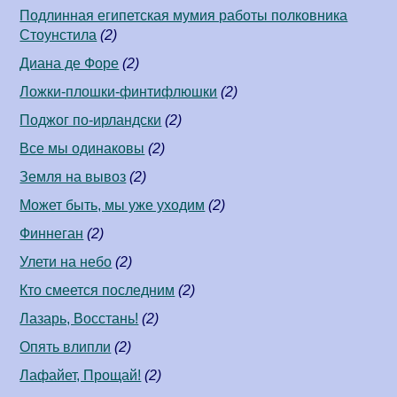
Подлинная египетская мумия работы полковника
Стоунстила
(2)
Диана де Форе
(2)
Ложки-плошки-финтифлюшки
(2)
Поджог по-ирландски
(2)
Все мы одинаковы
(2)
Земля на вывоз
(2)
Может быть, мы уже уходим
(2)
Финнеган
(2)
Улети на небо
(2)
Кто смеется последним
(2)
Лазарь, Восстань!
(2)
Опять влипли
(2)
Лафайет, Прощай!
(2)