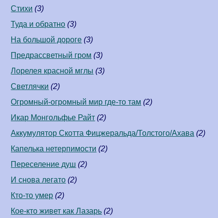
Стихи
(3)
Туда и обратно
(3)
На большой дороге
(3)
Предрассветный гром
(3)
Лорелея красной мглы
(3)
Светлячки
(2)
Огромный-огромный мир где-то там
(2)
Икар Монгольфье Райт
(2)
Аккумулятор Скотта Фицжеральда/Толстого/Ахава
(2)
Капелька нетерпимости
(2)
Переселение душ
(2)
И снова легато
(2)
Кто-то умер
(2)
Кое-кто живет как Лазарь
(2)