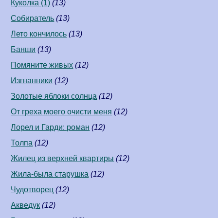
Куколка (1)
(13)
Собиратель
(13)
Лето кончилось
(13)
Банши
(13)
Помяните живых
(12)
Изгнанники
(12)
Золотые яблоки солнца
(12)
От греха моего очисти меня
(12)
Лорел и Гарди: роман
(12)
Толпа
(12)
Жилец из верхней квартиры
(12)
Жила-была старушка
(12)
Чудотворец
(12)
Акведук
(12)