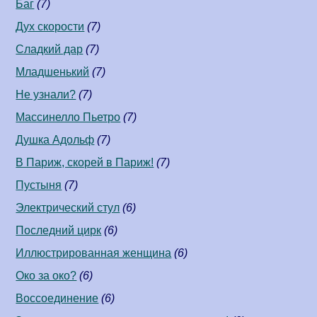
Баг
(7)
Дух скорости
(7)
Сладкий дар
(7)
Младшенький
(7)
Не узнали?
(7)
Массинелло Пьетро
(7)
Душка Адольф
(7)
В Париж, скорей в Париж!
(7)
Пустыня
(7)
Электрический стул
(6)
Последний цирк
(6)
Иллюстрированная женщина
(6)
Око за око?
(6)
Воссоединение
(6)