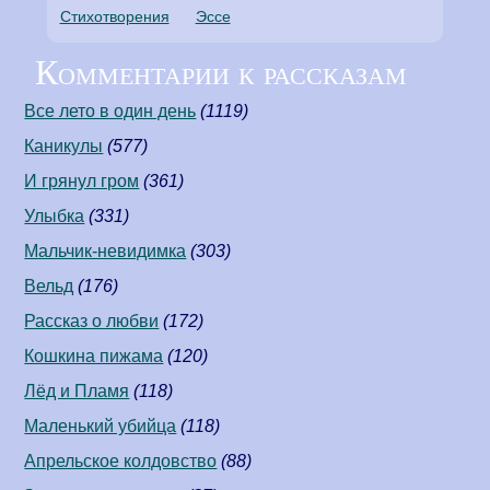
Стихотворения
Эссе
Комментарии к рассказам
Все лето в один день
(1119)
Каникулы
(577)
И грянул гром
(361)
Улыбка
(331)
Мальчик-невидимка
(303)
Вельд
(176)
Рассказ о любви
(172)
Кошкина пижама
(120)
Лёд и Пламя
(118)
Маленький убийца
(118)
Апрельское колдовство
(88)