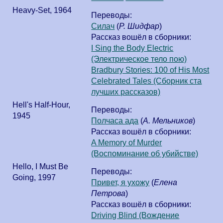
Heavy-Set
,
1964
Переводы:
Силач
(
Р. Шидфар
)
Рассказ вошёл в сборники:
I Sing the Body Electric
(Электрическое тело пою)
Bradbury Stories: 100 of His Most
Celebrated Tales (Сборник ста
лучших рассказов)
Hell's Half-Hour
,
Переводы:
1945
Полчаса ада
(
А. Мельников
)
Рассказ вошёл в сборники:
A Memory of Murder
(Воспоминание об убийстве)
Hello, I Must Be
Переводы:
Going
,
1997
Привет, я ухожу
(
Елена
Петрова
)
Рассказ вошёл в сборники:
Driving Blind (Вождение