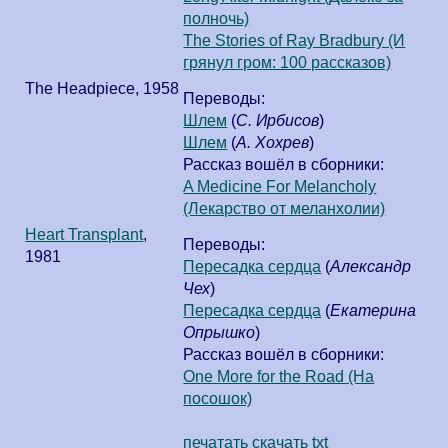
полночь)
The Stories of Ray Bradbury (И
грянул гром: 100 рассказов)
The Headpiece
,
1958
Переводы:
Шлем
(
С. Ирбисов
)
Шлем
(
А. Хохрев
)
Рассказ вошёл в сборники:
A Medicine For Melancholy
(Лекарство от меланхолии)
Heart Transplant
,
Переводы:
1981
Пересадка сердца
(
Александр
Чех
)
Пересадка сердца
(
Екатерина
Опрышко
)
Рассказ вошёл в сборники:
One More for the Road (На
посошок)
печатать
скачать txt