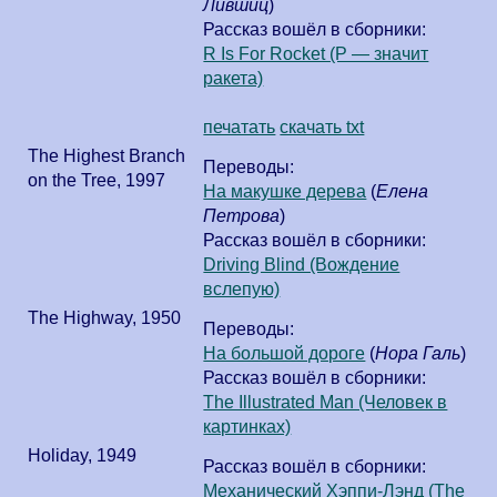
Лившиц
)
Рассказ вошёл в сборники:
R Is For Rocket (Р — значит
ракета)
печатать
скачать txt
The Highest Branch
Переводы:
on the Tree
,
1997
На макушке дерева
(
Елена
Петрова
)
Рассказ вошёл в сборники:
Driving Blind (Вождение
вслепую)
The Highway
,
1950
Переводы:
На большой дороге
(
Нора Галь
)
Рассказ вошёл в сборники:
The Illustrated Man (Человек в
картинках)
Holiday
,
1949
Рассказ вошёл в сборники:
Механический Хэппи-Лэнд (The