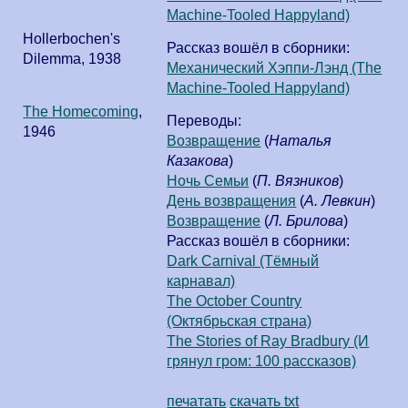
Machine-Tooled Happyland)
Hollerbochen's
Рассказ вошёл в сборники:
Dilemma
,
1938
Механический Хэппи-Лэнд (The
Machine-Tooled Happyland)
The Homecoming
,
Переводы:
1946
Возвращение
(
Наталья
Казакова
)
Ночь Семьи
(
П. Вязников
)
День возвращения
(
А. Левкин
)
Возвращение
(
Л. Брилова
)
Рассказ вошёл в сборники:
Dark Carnival (Тёмный
карнавал)
The October Country
(Октябрьская страна)
The Stories of Ray Bradbury (И
грянул гром: 100 рассказов)
печатать
скачать txt