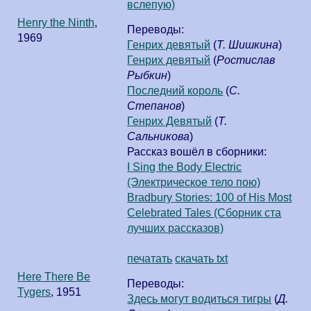
вслепую)
Henry the Ninth
,
Переводы:
1969
Генрих девятый
(
Т. Шишкина
)
Генрих девятый
(
Ростислав
Рыбкин
)
Последний король
(
С.
Степанов
)
Генрих Девятый
(
Т.
Сальникова
)
Рассказ вошёл в сборники:
I Sing the Body Electric
(Электрическое тело пою)
Bradbury Stories: 100 of His Most
Celebrated Tales (Сборник ста
лучших рассказов)
печатать
скачать txt
Here There Be
Переводы:
Tygers
,
1951
Здесь могут водиться тигры
(
Д.