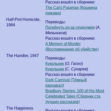
Рассказ вошёл в сборники:
The Cat's Pajamas (Кошкина
пижама)
Half-Pint Homicide
,
Переводы:
1984
Погибнуть из-за скудоумия
(
А.
Мельников
)
Рассказ вошёл в сборники:
A Memory of Murder
(Воспоминание об убийстве)
The Handler
,
1947
Переводы:
Кукольник
(
О. Гаско
)
Кукольник
(
С. Сухарев
)
Рассказ вошёл в сборники:
Dark Carnival (Тёмный
карнавал)
Bradbury Stories: 100 of His Most
Celebrated Tales (Сборник ста
лучших рассказов)
The Happiness
Рассказ вошёл в сборники: