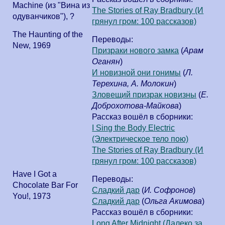
Machine (из "Вина из
The Stories of Ray Bradbury (И
одуванчиков")
,
?
грянул гром: 100 рассказов)
The Haunting of the
Переводы:
New
,
1969
Призраки нового замка
(
Арам
Оганян
)
И новизной они гонимы
(
Л.
Терехина, А. Молокин
)
Зловещий призрак новизны
(
Е.
Доброхотова-Майкова
)
Рассказ вошёл в сборники:
I Sing the Body Electric
(Электрическое тело пою)
The Stories of Ray Bradbury (И
грянул гром: 100 рассказов)
Have I Got a
Переводы:
Chocolate Bar For
Сладкий дар
(
И. Софронов
)
You!
,
1973
Сладкий дар
(
Ольга Акимова
)
Рассказ вошёл в сборники:
Long After Midnight (Далеко за