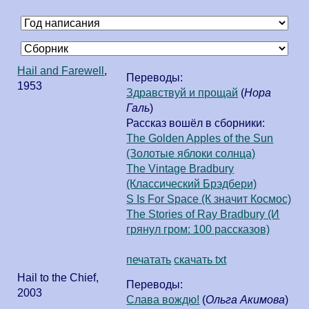
Hail and Farewell
,
Переводы:
1953
Здравствуй и прощай
(
Нора
Галь
)
Рассказ вошёл в сборники:
The Golden Apples of the Sun
(Золотые яблоки солнца)
The Vintage Bradbury
(Классический Брэдбери)
S Is For Space (К значит Космос)
The Stories of Ray Bradbury (И
грянул гром: 100 рассказов)
печатать
скачать txt
Hail to the Chief
,
Переводы:
2003
Слава вождю!
(
Ольга Акимова
)