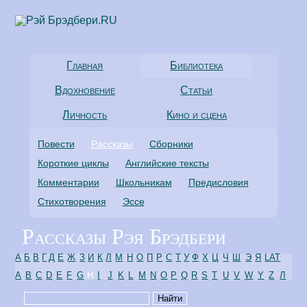
Главная
Библиотека
Вдохновение
Статьи
Личность
Кино и сцена
Повести
Рассказы
Сборники
Короткие циклы
Английские тексты
Комментарии
Школьникам
Предисловия
Стихотворения
Эссе
Рассказы Рэя Брэдбери
А
Б
В
Г
Д
Е
Ж
З
И
К
Л
М
Н
О
П
Р
С
Т
У
Ф
Х
Ц
Ч
Ш
Э
Я
LAT
A
B
C
D
E
F
G
H
I
J
K
L
M
N
O
P
Q
R
S
T
U
V
W
Y
Z
Л